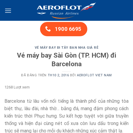
Chuyển
đến
nội
dung
1900 6695
VÉ MÁY BAY ĐI TÂY BAN NHA GIÁ RẺ
Vé máy bay Sài Gòn (TP. HCM) đi
Barcelona
ĐÃ ĐĂNG TRÊN
TH10 2, 2016
BỞI
AEROFLOT VIET NAM
1268 Lượt xem
Barcelona từ lâu vốn nổi tiếng là thành phố của những tòa
biệt thự, lâu đài, nhà thờ… bằng đá, mang đậm phong cách
kiến trúc thời Phục hưng. Sư kết hợp tuyệt vời giữa truyền
thống và hiện đại cùng nét cổ xưa còn lưu dấu trong kiến
trúc sẽ mang lại cho mỗi du khách những xúc cảm thật lạ.