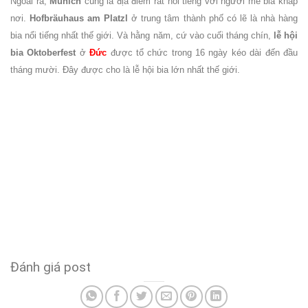
Ngoài ra,
Munich
cũng là địa điểm rất nổi tiếng với người mê bia khắp
nơi.
Hofbräuhaus am Platzl
ở trung tâm thành phố có lẽ là nhà hàng
bia nổi tiếng nhất thế giới. Và hằng năm, cứ vào cuối tháng chín,
lễ hội
bia Oktoberfest
ở
Đức
được tổ chức trong 16 ngày kéo dài đến đầu
tháng mười. Đây được cho là lễ hội bia lớn nhất thế giới.
Đánh giá post