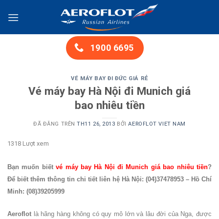
Chuyển
đến
nội
dung
1900 6695
VÉ MÁY BAY ĐI ĐỨC GIÁ RẺ
Vé máy bay Hà Nội đi Munich giá
bao nhiêu tiền
ĐÃ ĐĂNG TRÊN
TH11 26, 2013
BỞI
AEROFLOT VIET NAM
1318 Lượt xem
Bạn muốn biết
vé máy bay Hà Nội đi Munich giá bao nhiêu tiền
?
Để biết thêm thông tin chi tiết liên hệ Hà Nội: (04)37478953 – Hồ Chí
Minh: (08)39205999
Aeroflot
là hãng hàng không có quy mô lớn và lâu đời của Nga, được