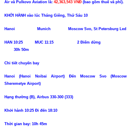
Air và Pulkovo Aviation là:
42,363,543 VNĐ
(bao gồm thuế và phí).
KHỞI HÀNH vào lúc Tháng Giêng, Thứ Sáu 10
Hanoi Munich Moscow Svo, St Petersburg Led
HAN 10:25 MUC 11:15 2 Điểm dừng
30h 50m
Chi tiết chuyến bay
Hanoi (Hanoi Noibai Airport) Đến Moscow Svo (Moscow
Sheremetye Airport)
Hạng thường (B), Airbus 330-300 (333)
Khởi hành 10:25 Đi đến 18:10
Thời gian bay: 10h 45m