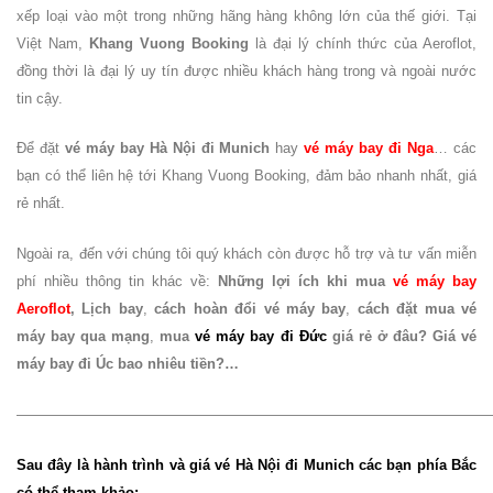
xếp loại vào một trong những hãng hàng không lớn của thế giới. Tại
Việt Nam,
Khang Vuong Booking
là đại lý chính thức của Aeroflot,
đồng thời là đại lý uy tín được nhiều khách hàng trong và ngoài nước
tin cậy.
Để đặt
vé máy bay Hà Nội đi Munich
hay
vé máy bay đi Nga
… các
bạn có thể liên hệ tới Khang Vuong Booking, đảm bảo nhanh nhất, giá
rẻ nhất.
Ngoài ra, đến với chúng tôi quý khách còn được hỗ trợ và tư vấn miễn
phí nhiều thông tin khác về:
Những lợi ích khi mua
vé máy bay
Aeroflot
, Lịch bay
,
cách hoàn đổi vé máy bay
,
cách đặt mua vé
máy bay qua mạng
,
mua
vé máy bay đi Đức
giá rẻ ở đâu? Giá vé
máy bay đi Úc bao nhiêu tiền?…
—————————————————————————————————
Sau đây là hành trình và giá vé Hà Nội đi Munich các bạn phía Bắc
có thể tham khảo: