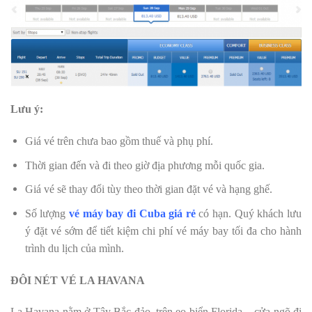
Lưu ý:
Giá vé trên chưa bao gồm thuế và phụ phí.
Thời gian đến và đi theo giờ địa phương mỗi quốc gia.
Giá vé sẽ thay đổi tùy theo thời gian đặt vé và hạng ghế.
Số lượng
vé máy bay đi Cuba giá rẻ
có hạn. Quý khách lưu
ý đặt vé sớm để tiết kiệm chi phí vé máy bay tối đa cho hành
trình du lịch của mình.
ĐÔI NÉT VÉ LA HAVANA
La Havana nằm ở Tây Bắc đảo, trên eo biển Florida – cửa ngõ đi