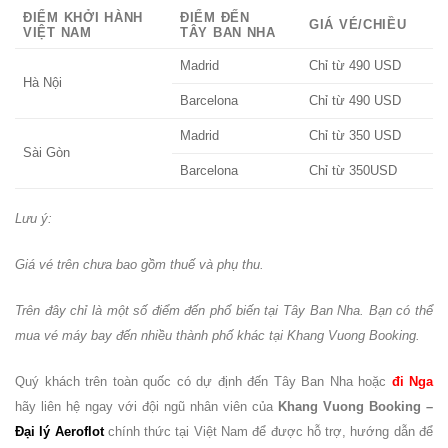
ĐIỂM KHỞI HÀNH
ĐIỂM ĐẾN
GIÁ VÉ/CHIỀU
VIỆT NAM
TÂY BAN NHA
Madrid
Chỉ từ 490 USD
Hà Nội
Barcelona
Chỉ từ 490 USD
Madrid
Chỉ từ 350 USD
Sài Gòn
Barcelona
Chỉ từ 350USD
Lưu ý:
Giá vé trên chưa bao gồm thuế và phụ thu.
Trên đây chỉ là một số điểm đến phổ biến tại Tây Ban Nha. Bạn có thể
mua vé máy bay đến nhiều thành phố khác tại Khang Vuong Booking.
Quý khách trên toàn quốc có dự định đến Tây Ban Nha hoặc
đi Nga
hãy liên hệ ngay với đội ngũ nhân viên của
Khang Vuong Booking –
Đại lý Aeroflot
chính thức tại Việt Nam để được hỗ trợ, hướng dẫn để