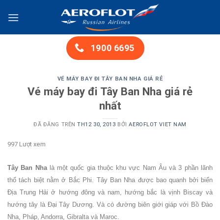
Chuyển
đến
nội
dung
1900 6695
VÉ MÁY BAY ĐI TÂY BAN NHA GIÁ RẺ
Vé máy bay đi Tây Ban Nha giá rẻ
nhất
ĐÃ ĐĂNG TRÊN
TH12 30, 2013
BỞI
AEROFLOT VIET NAM
997 Lượt xem
Tây Ban Nha
là một quốc gia thuộc khu vực Nam Âu và 3 phần lãnh
thổ tách biệt nằm ở Bắc Phi. Tây Ban Nha được bao quanh bởi biển
Địa Trung Hải ở hướng đông và nam, hướng bắc là vịnh Biscay và
hướng tây là Đại Tây Dương. Và có đường biên giới giáp với Bồ Đào
Nha, Pháp, Andorra, Gibralta và Maroc.