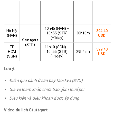
Tổng
Giá vé
Điểm
Điểm
Thời gian đi/
thời
tham
đi
đến
đến
gian
khảo
bay
10h45 (HAN) –
Hà Nội
394.40
10h55 (STR)
30h10m
(HAN)
USD
(+1day)
Stuttgart
(STR)
TP
11h10 (SGN) –
399.40
HCM
10h55 (STR)
29h45m
USD
(SGN)
(+1day)
Lưu ý:
Điểm quá cảnh ở sân bay Moskva (SVO)
Giá vé tham khảo chưa bao gồm thuế phí
Điều kiện và điều khoản được áp dụng
Video du lịch Stuttgart