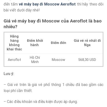
đến tấm
vé máy bay đi Moscow Aeroflot
thì hãy theo dõi
bài viết dưới đây nhé!
Giá vé máy bay đi Moscow của Aeroflot là bao
nhiêu?
Hãng
hàng
Điểm khởi
Giá vé rẻ nhất đi
Điểm đến
không
hành
Nga
khai thác
Hồ Chí
Aeroflot
Moscow
568,30 USD
Minh
Lưu ý:
– Giá vé trên là giá vé phổ thông 1 chiều đã bao gồm các
loại phí cần thiết.
– Các điều khoản và điều kiện được áp dụng.