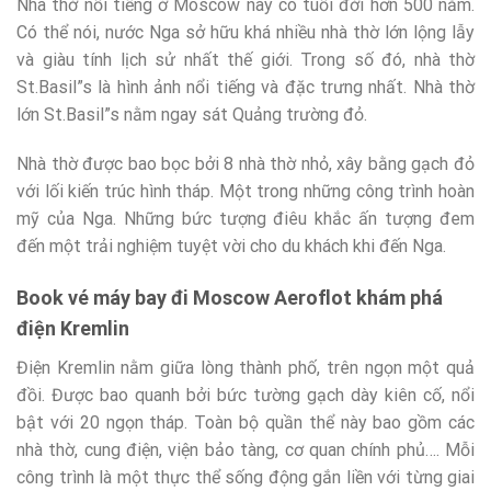
Nhà thờ nổi tiếng ở Moscow này có tuổi đời hơn 500 năm.
Có thể nói, nước Nga sở hữu khá nhiều nhà thờ lớn lộng lẫy
và giàu tính lịch sử nhất thế giới. Trong số đó, nhà thờ
St.Basil”s là hình ảnh nổi tiếng và đặc trưng nhất. Nhà thờ
lớn St.Basil”s nằm ngay sát Quảng trường đỏ.
Nhà thờ được bao bọc bởi 8 nhà thờ nhỏ, xây bằng gạch đỏ
với lối kiến trúc hình tháp. Một trong những công trình hoàn
mỹ của Nga. Những bức tượng điêu khắc ấn tượng đem
đến một trải nghiệm tuyệt vời cho du khách khi đến Nga.
Book vé máy bay đi Moscow Aeroflot khám phá
điện Kremlin
Điện Kremlin nằm giữa lòng thành phố, trên ngọn một quả
đồi. Được bao quanh bởi bức tường gạch dày kiên cố, nổi
bật với 20 ngọn tháp. Toàn bộ quần thể này bao gồm các
nhà thờ, cung điện, viện bảo tàng, cơ quan chính phủ…. Mỗi
công trình là một thực thể sống động gắn liền với từng giai