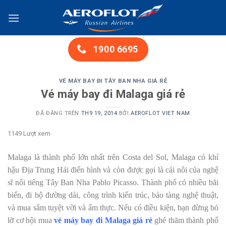
Chuyển
đến
nội
dung
1900 6695
VÉ MÁY BAY ĐI TÂY BAN NHA GIÁ RẺ
Vé máy bay đi Malaga giá rẻ
ĐÃ ĐĂNG TRÊN
TH9 19, 2014
BỞI
AEROFLOT VIET NAM
1149 Lượt xem
Malaga là thành phố lớn nhất trên Costa del Sol, Malaga có khí
hậu Địa Trung Hải điển hình và còn được gọi là cái nôi của nghệ
sĩ nổi tiếng Tây Ban Nha Pablo Picasso. Thành phố có nhiều bãi
biển, đi bộ đường dài, công trình kiến ​​trúc, bảo tàng nghệ thuật,
và mua sắm tuyệt vời và ẩm thực. Nếu có điều kiện, bạn đừng bỏ
lỡ cơ hội mua
vé máy bay đi Malaga giá rẻ
ghé thăm thành phố