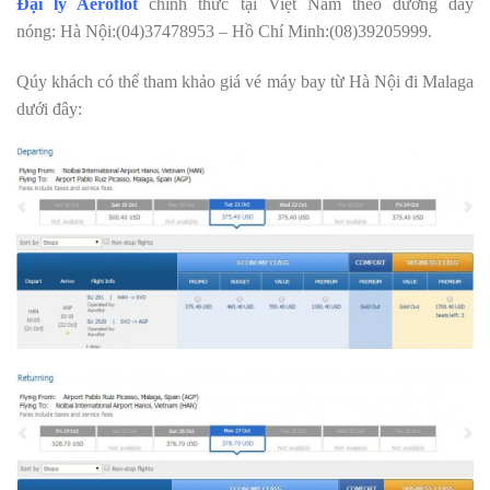
Đại lý Aeroflot
chính thức tại Việt Nam theo đường dây
nóng: Hà Nội:(04)37478953 – Hồ Chí Minh:(08)39205999.
Qúy khách có thể tham khảo giá vé máy bay từ Hà Nội đi Malaga
dưới đây: