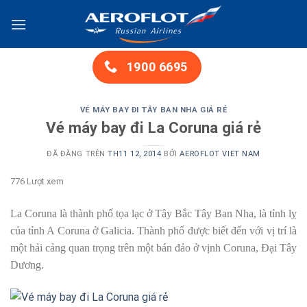
Chuyển
đến
nội
dung
1900 6695
VÉ MÁY BAY ĐI TÂY BAN NHA GIÁ RẺ
Vé máy bay đi La Coruna giá rẻ
ĐÃ ĐĂNG TRÊN
TH11 12, 2014
BỞI
AEROFLOT VIET NAM
776 Lượt xem
La Coruna là thành phố tọa lạc ở Tây Bắc Tây Ban Nha, là tỉnh lỵ
của tỉnh A Coruna ở Galicia. Thành phố được biết đến với vị trí là
một hải cảng quan trọng trên một bán đảo ở vịnh Coruna, Đại Tây
Dương.