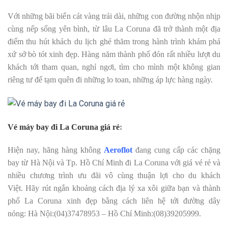
Với những bãi biển cát vàng trải dài, những con đường nhộn nhịp
cùng nếp sống yên bình, từ lâu La Coruna đã trở thành một địa
điểm thu hút khách du lịch ghé thăm trong hành trình khám phá
xứ sở bò tót xinh đẹp. Hàng năm thành phố đón rất nhiều lượt du
khách tới tham quan, nghỉ ngơi, tìm cho mình một không gian
riêng tư để tạm quên đi những lo toan, những áp lực hàng ngày.
Vé máy bay đi La Coruna giá rẻ
:
Hiện nay, hãng hàng không
Aeroflot
đang cung cấp các chặng
bay từ Hà Nội và Tp. Hồ Chí Minh đi La Coruna với giá vé rẻ và
nhiều chương trình ưu đãi vô cùng thuận lợi cho du khách
Việt. Hãy rút ngắn khoảng cách địa lý xa xôi giữa bạn và thành
phố La Coruna xinh đẹp bằng cách liên hệ tới đường dây
nóng: Hà Nội:(04)37478953 – Hồ Chí Minh:(08)39205999.