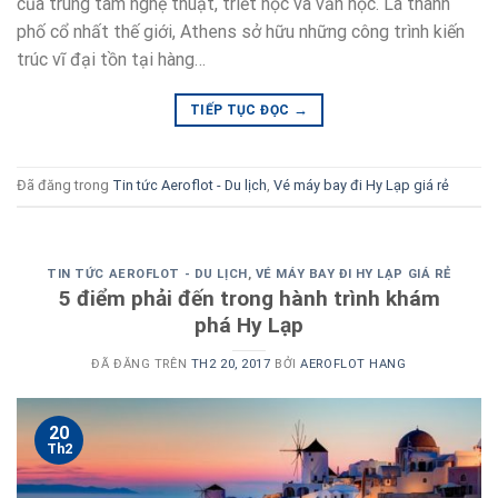
của trung tâm nghệ thuật, triết học và văn học. Là thành
phố cổ nhất thế giới, Athens sở hữu những công trình kiến
trúc vĩ đại tồn tại hàng…
→
TIẾP TỤC ĐỌC
Đã đăng trong
Tin tức Aeroflot - Du lịch
,
Vé máy bay đi Hy Lạp giá rẻ
TIN TỨC AEROFLOT - DU LỊCH
,
VÉ MÁY BAY ĐI HY LẠP GIÁ RẺ
5 điểm phải đến trong hành trình khám
phá Hy Lạp
ĐÃ ĐĂNG TRÊN
TH2 20, 2017
BỞI
AEROFLOT HANG
20
Th2