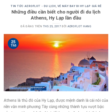
TIN TỨC AEROFLOT - DU LỊCH
,
VÉ MÁY BAY ĐI HY LẠP GIÁ RẺ
Những điều cần biết cho người đi du lịch
Athens, Hy Lạp lần đầu
ĐÃ ĐĂNG TRÊN
TH5 25, 2017
BỞI
AEROFLOT HANG
25
Th5
Athens là thủ đô của Hy Lạp, được mệnh danh là cái nôi của
nền văn minh phương Tây cùng những thành tựu vượt bậc