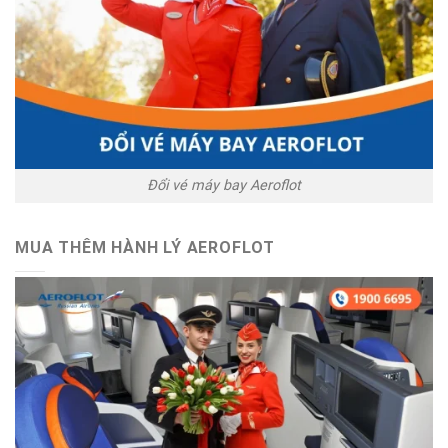
Đổi vé máy bay Aeroflot
MUA THÊM HÀNH LÝ AEROFLOT