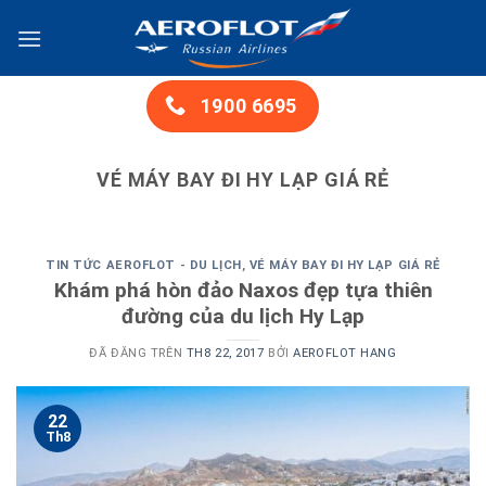
Chuyển
đến
nội
dung
1900 6695
VÉ MÁY BAY ĐI HY LẠP GIÁ RẺ
TIN TỨC AEROFLOT - DU LỊCH
,
VÉ MÁY BAY ĐI HY LẠP GIÁ RẺ
Khám phá hòn đảo Naxos đẹp tựa thiên
đường của du lịch Hy Lạp
ĐÃ ĐĂNG TRÊN
TH8 22, 2017
BỞI
AEROFLOT HANG
22
Th8