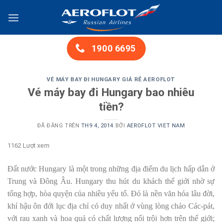
Chuyển
đến
nội
dung
1900 6695
VÉ MÁY BAY ĐI HUNGARY GIÁ RẺ AEROFLOT
Vé máy bay đi Hungary bao nhiêu
tiền?
ĐÃ ĐĂNG TRÊN
TH9 4, 2014
BỞI
AEROFLOT VIET NAM
1162 Lượt xem
Ðất nước Hungary là một trong những địa điểm du lịch hấp dẫn ở
Trung và Ðông Âu. Hungary thu hút du khách thế giới nhờ sự
tổng hợp, hòa quyện của nhiều yếu tố. Ðó là nền văn hóa lâu đời,
khí hậu ôn đới lục địa chỉ có duy nhất ở vùng lòng chảo Các-pát,
với rau xanh và hoa quả có chất lượng nổi trội hơn trên thế giới;