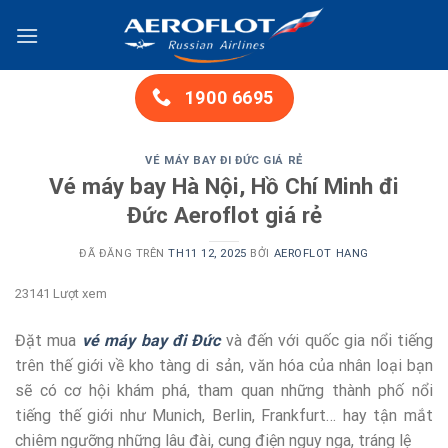
Chuyển
đến
nội
dung
1900 6695
VÉ MÁY BAY ĐI ĐỨC GIÁ RẺ
Vé máy bay Hà Nội, Hồ Chí Minh đi
Đức Aeroflot giá rẻ
ĐÃ ĐĂNG TRÊN
TH11 12, 2025
BỞI
AEROFLOT HANG
23141 Lượt xem
Đặt mua
vé máy bay đi Đức
và đến với quốc gia nổi tiếng
trên thế giới về kho tàng di sản, văn hóa của nhân loại bạn
sẽ có cơ hội khám phá, tham quan những thành phố nổi
tiếng thế giới như Munich, Berlin, Frankfurt… hay tận mắt
chiêm ngưỡng những lâu đài, cung điện nguy nga, tráng lệ