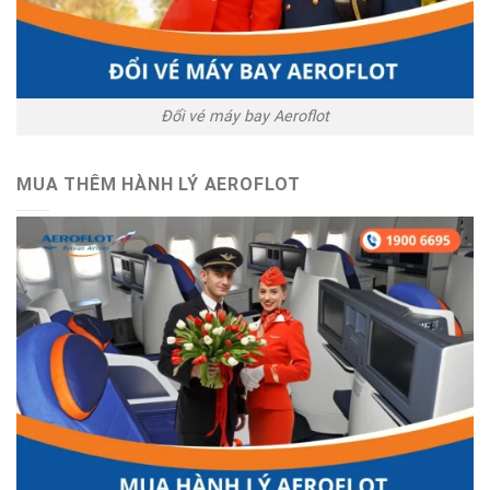
Đổi vé máy bay Aeroflot
MUA THÊM HÀNH LÝ AEROFLOT