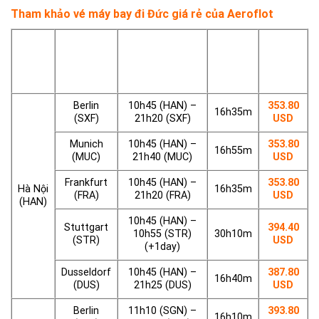
Tham khảo vé máy bay đi Đức giá rẻ của Aeroflot
Tổng
Giá vé
Điểm
Thời gian đi/
thời
Điểm đến
tham
đi
đến
gian
khảo
bay
Berlin
10h45 (HAN) –
353.80
16h35m
(SXF)
21h20 (SXF)
USD
Munich
10h45 (HAN) –
353.80
16h55m
(MUC)
21h40 (MUC)
USD
Frankfurt
10h45 (HAN) –
353.80
Hà Nội
16h35m
(FRA)
21h20 (FRA)
USD
(HAN)
10h45 (HAN) –
Stuttgart
394.40
10h55 (STR)
30h10m
(STR)
USD
(+1day)
Dusseldorf
10h45 (HAN) –
387.80
16h40m
(DUS)
21h25 (DUS)
USD
Berlin
11h10 (SGN) –
393.80
16h10m