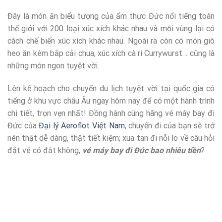
Đây là món ăn biểu tượng của ẩm thực Đức nổi tiếng toàn
thế giới với 200 loại xúc xích khác nhau và mỗi vùng lại có
cách chế biến xúc xích khác nhau. Ngoài ra còn có món giò
heo ăn kèm bắp cải chua, xúc xích cà ri Currywurst… cũng là
những món ngon tuyệt vời.
Lên kế hoạch cho chuyến du lịch tuyệt vời tại quốc gia có
tiếng ở khu vực châu Âu ngay hôm nay để có một hành trình
chi tiết, trọn vẹn nhất! Đồng hành cùng hãng vé máy bay đi
Đức của
Đại lý Aeroflot Việt Nam
, chuyến đi của bạn sẽ trở
nên thật dễ dàng, thật tiết kiệm; xua tan đi nỗi lo về câu hỏi
đặt vé có đắt không,
vé máy bay đi Đức bao nhiêu tiền
?