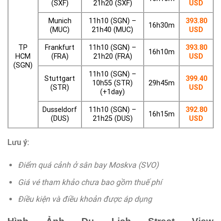
(SXF)
21h20 (SXF)
USD
Munich
11h10 (SGN) –
393.80
16h30m
(MUC)
21h40 (MUC)
USD
TP
Frankfurt
11h10 (SGN) –
393.80
16h10m
HCM
(FRA)
21h20 (FRA)
USD
(SGN)
11h10 (SGN) –
Stuttgart
399.40
10h55 (STR)
29h45m
(STR)
USD
(+1day)
Dusseldorf
11h10 (SGN) –
392.80
16h15m
(DUS)
21h25 (DUS)
USD
Lưu ý:
Điểm quá cảnh ở sân bay Moskva (SVO)
Giá vé tham khảo chưa bao gồm thuế phí
Điều kiện và điều khoản được áp dụng