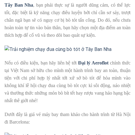
Tây Ban Nha
, bạn phải thực sự là người dũng cảm, có thể lực
tốt, đặc biệt là kỹ năng chạy điêu luyện bởi chỉ cần sơ sảy, trượt
chân ngã bạn sẽ có nguy cơ bị bò tót tấn công. Do đó, nếu chưa
hoàn toàn tự tin vào bản thân, bạn hãy chọn một địa điểm an toàn
thích hợp để cổ vũ và theo dõi bao quát sự kiện.
Nếu có điều kiện, bạn hãy liên hệ tới
Đại lý Aeroflot
chính thức
tại Việt Nam sở hữu cho mình một hành trình bay an toàn, thuận
tiện với chi phí hợp lý nhất tới xứ sở bò tót để hòa mình vào
không khí lễ hội chạy đua cùng bò tót cực kì sôi động, náo nhiệt
và thưởng thức những món bò bít tết hay rượu vang hảo hạng bậc
nhất thê giới nhé!
Dưới đây là giá vé máy bay tham khảo cho hành trình từ Hà Nội
đi Barcelona: