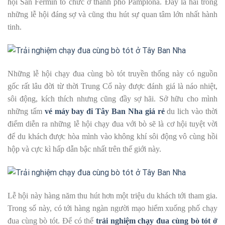
hội San Fermin tổ chức ở thành phố Pamplona. Đây là hai trong
những lễ hội đáng sợ và cũng thu hút sự quan tâm lớn nhất hành
tinh.
Những lễ hội chạy đua cùng bò tót truyền thống này có nguồn
gốc rất lâu đời từ thời Trung Cổ này được đánh giá là náo nhiệt,
sôi động, kích thích nhưng cũng đầy sợ hãi. Sở hữu cho mình
những tấm
vé máy bay đi Tây Ban Nha giá rẻ
du lich vào thời
điểm diễn ra những lễ hội chạy đua với bò sẽ là cơ hội tuyệt vời
để du khách được hòa mình vào không khí sôi động vô cùng hồi
hộp và cực kì hấp dẫn bậc nhất trên thế giới này.
Lễ hội này hàng năm thu hút hơn một triệu du khách tới tham gia.
Trong số này, có tới hàng ngàn người mạo hiểm xuống phố chạy
đua cùng bò tót. Để có thể
trải nghiệm chạy đua cùng bò tót ở