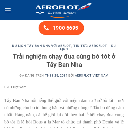
Chuyển
đến
nội
dung
1900 6695
DU LỊCH TÂY BAN NHA VỚI AEFLOT
,
TIN TỨC AEROFLOT - DU
LỊCH
Trải nghiệm chạy đua cùng bò tót ở
Tây Ban Nha
ĐÃ ĐĂNG TRÊN
TH11 28, 2014
BỞI
AEROFLOT VIET NAM
878 Lượt xem
Tây Ban Nha nổi tiếng thế giới với mệnh danh xứ sở bò tót – nơi
có những chú bò tót hung hãn và những dũng sĩ đấu bò dũng cảm
nhất. Hàng năm, cả thế giới lại dõi theo hai lễ hội chạy đua cùng
bò tót là lễ hội Bous a la Mar tổ chức tại thành phố Denia và lễ