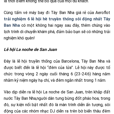
là thời điểm không thể bỏ qua của mọi du khách.
Cùng tấm vé máy bay đi Tây Ban Nha giá rẻ của Aeroflot
trải nghiệm 6 lễ hội hè truyền thống sôi động nhất Tây
Ban Nha
có một không hai ngay sau đây, thêm chúng vào
lịch trình di chuyển khám phá, đảm bảo bạn sẽ có những trải
nghiệm khó quên!
Lễ hội La noche de San Juan
Đây là lễ hội truyền thống của Barcelona, Tây Ban Nha và
được biết đến là lễ hội “đêm của lửa”. Lễ hội này được tổ
chức trong vòng 2 ngày cuối tháng 6 (23-24.6) hàng năm
nhằm kỷ niệm ngày hạ chí, và đêm ngắn nhất trong 1 năm.
Vào dịp diễn ra lễ hội La noche de San Juan, trên khắp đất
nước Tây Ban Nha,người dân tưng bừng đốt pháo hoa; trong
đó, sự kiện nổi bật nhất đó là màn trình diễn ấn tượng, sôi
động của các nhóm nhạc DJ diễn ra trên bờ biển thâu đêm