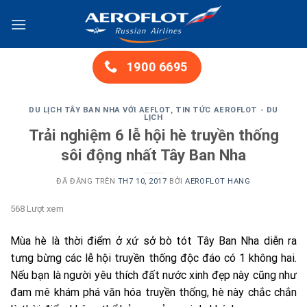
Chuyển
đến
nội
dung
1900 6695
DU LỊCH TÂY BAN NHA VỚI AEFLOT
,
TIN TỨC AEROFLOT - DU
LỊCH
Trải nghiệm 6 lễ hội hè truyền thống
sôi động nhất Tây Ban Nha
ĐÃ ĐĂNG TRÊN
TH7 10, 2017
BỞI
AEROFLOT HANG
568 Lượt xem
Mùa hè là thời điểm ở xứ sở bò tót Tây Ban Nha diễn ra
tưng bừng các lễ hội truyền thống độc đáo có 1 không hai.
Nếu bạn là người yêu thích đất nước xinh đẹp này cũng như
đam mê khám phá văn hóa truyền thống, hè này chắc chắn