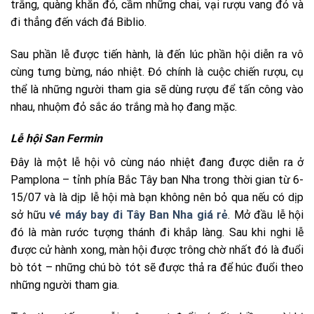
trắng, quàng khăn đỏ, cầm những chai, vại rượu vang đỏ và
đi thẳng đến vách đá Biblio.
Sau phần lễ được tiến hành, là đến lúc phần hội diễn ra vô
cùng tưng bừng, náo nhiệt. Đó chính là cuộc chiến rượu, cụ
thể là những người tham gia sẽ dùng rượu để tấn công vào
nhau, nhuộm đỏ sắc áo trắng mà họ đang mặc.
Lễ hội San Fermin
Đây là một lễ hội vô cùng náo nhiệt đang được diễn ra ở
Pamplona – tỉnh phía Bắc Tây ban Nha trong thời gian từ 6-
15/07 và là dịp lễ hội mà bạn không nên bỏ qua nếu có dịp
sở hữu
vé máy bay đi Tây Ban Nha giá rẻ
. Mở đầu lễ hội
đó là màn rước tượng thánh đi khắp làng. Sau khi nghi lễ
được cử hành xong, màn hội được trông chờ nhất đó là đuổi
bò tót – những chú bò tót sẽ được thả ra để húc đuổi theo
những người tham gia.