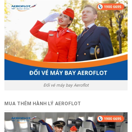
Đổi vé máy bay Aeroflot
MUA THÊM HÀNH LÝ AEROFLOT