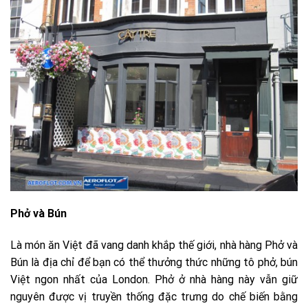
Phở và Bún
Là món ăn Việt đã vang danh khắp thế giới, nhà hàng Phở và
Bún là địa chỉ để bạn có thể thưởng thức những tô phở, bún
Việt ngon nhất của London. Phở ở nhà hàng này vẫn giữ
nguyên được vị truyền thống đặc trưng do chế biến bằng