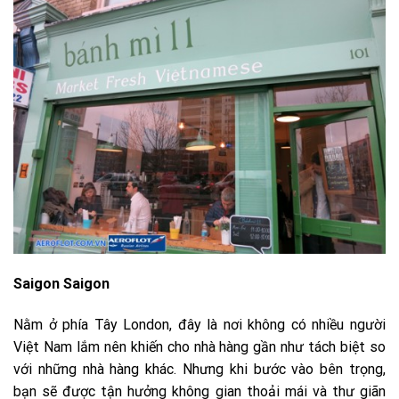
Saigon Saigon
Nằm ở phía Tây London, đây là nơi không có nhiều người
Việt Nam lắm nên khiến cho nhà hàng gần như tách biệt so
với những nhà hàng khác. Nhưng khi bước vào bên trọng,
bạn sẽ được tận hưởng không gian thoải mái và thư giãn