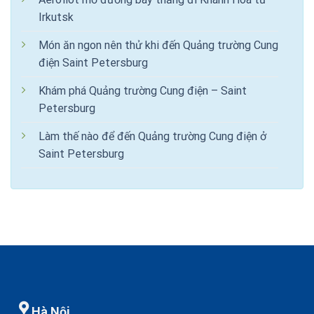
Irkutsk
Món ăn ngon nên thử khi đến Quảng trường Cung
điện Saint Petersburg
Khám phá Quảng trường Cung điện – Saint
Petersburg
Làm thế nào để đến Quảng trường Cung điện ở
Saint Petersburg
Hà Nội