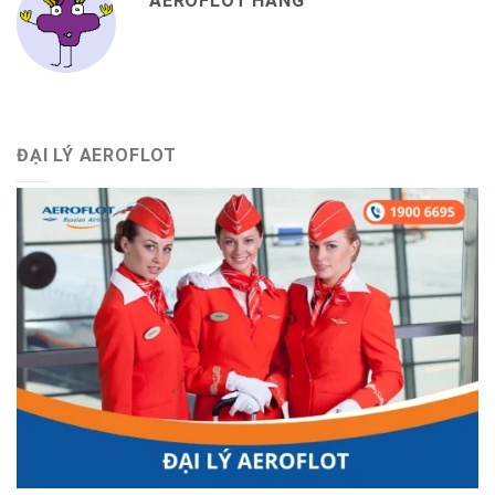
AEROFLOT HANG
ĐẠI LÝ AEROFLOT