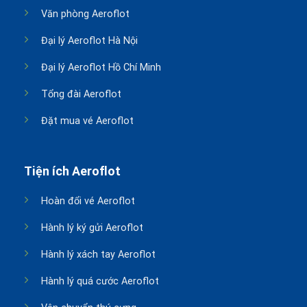
Văn phòng Aeroflot
Đại lý Aeroflot Hà Nội
Đại lý Aeroflot Hồ Chí Minh
Tổng đài Aeroflot
Đặt mua vé Aeroflot
Tiện ích Aeroflot
Hoàn đổi vé Aeroflot
Hành lý ký gửi Aeroflot
Hành lý xách tay Aeroflot
Hành lý quá cước Aeroflot