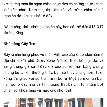
với những món ăn ngon chinh phục đến cả những thực khách
khó tính nhất. Nem rán, thịt kho tàu và trứng chim cút là
món ăn đắt khách nhất ở đây.
Để thưởng thức những món ăn này, bạn có thể đến 313-317
đường King.
Nhà hàng Cây Tre
Đây là nhà hàng phục vụ món Việt cao cấp ở London nằm ở
địa chỉ 42-43 phố Dean, Soho. Với lối thiết kế hiện đại và
sang trọng, giá cả ở đây khá cao so với mặt bằng chung,
nhưng bù lại khi thưởng thức bạn sẽ thấy chúng hoàn toàn
xứng đáng so với số tiền mình bỏ ra. Một số món ăn bạn
nên gọi ở đây như cà tím nướng thịt ba chỉ, tôm tẩm bột
chiên với khoai lang và mực ống nhồi thịt.