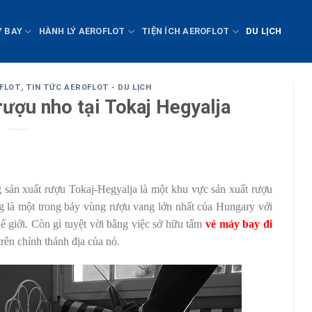
Y BAY
HÀNH LÝ AEROFLOT
TIỆN ÍCH AEROFLOT
DU LỊCH
OFLOT
,
TIN TỨC AEROFLOT - DU LỊCH
ượu nho tại Tokaj Hegyalja
 sản xuất rượu Tokaj-Hegyalja là một khu vực sản xuất rượu
 là một trong bảy vùng rượu vang lớn nhất của Hungary với
hế giới. Còn gì tuyệt vời bằng việc sở hữu tấm
vé máy bay đi
rên chính thánh địa của nó.