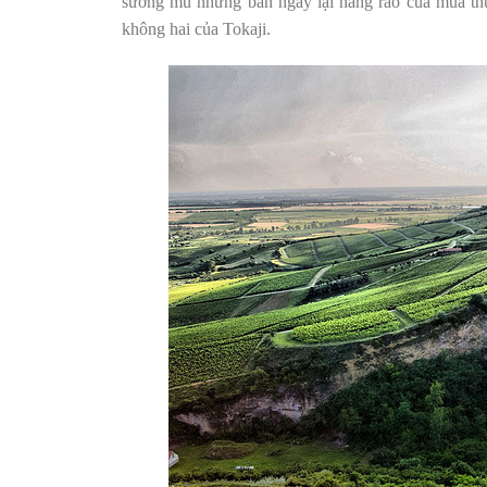
sương mù nhưng ban ngày lại nắng ráo của mùa th
không hai của Tokaji.