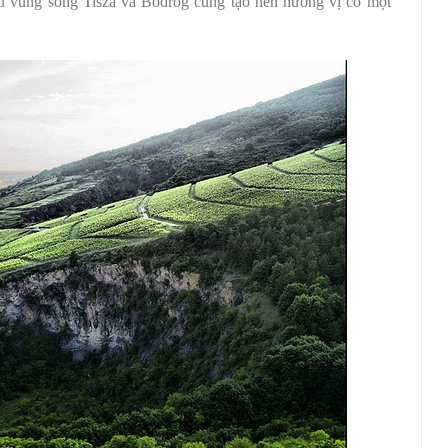
u vùng sông Tisza và Bodrog cũng tạo nên hương vị có một