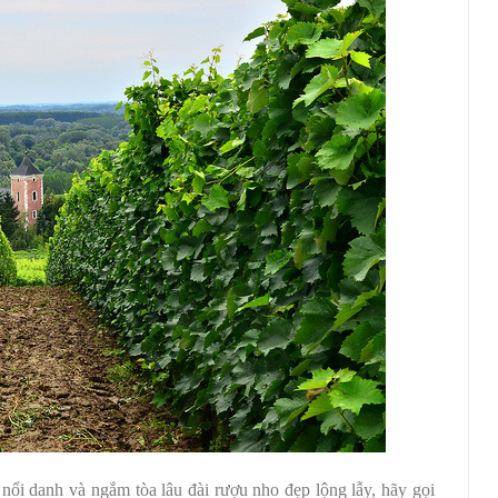
i danh và ngắm tòa lâu đài rượu nho đẹp lộng lẫy, hãy gọi