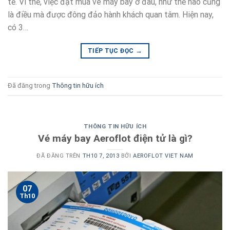
tế. Vì thế, việc đặt mua vé máy bay ở đâu, như thế nào cũng
là điều mà được đông đảo hành khách quan tâm. Hiện nay,
có 3…
→
TIẾP TỤC ĐỌC
Đã đăng trong
Thông tin hữu ích
THÔNG TIN HỮU ÍCH
Vé máy bay Aeroflot điện tử là gì?
ĐÃ ĐĂNG TRÊN
TH10 7, 2013
BỞI
AEROFLOT VIET NAM
07
Th10