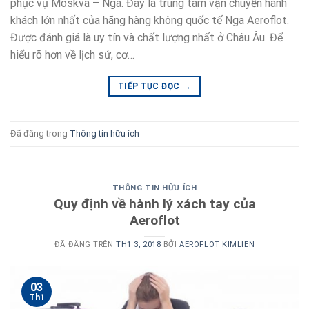
phục vụ Moskva – Nga. Đây là trung tâm vận chuyển hành
khách lớn nhất của hãng hàng không quốc tế Nga Aeroflot.
Được đánh giá là uy tín và chất lượng nhất ở Châu Âu. Để
hiểu rõ hơn về lịch sử, cơ…
→
TIẾP TỤC ĐỌC
Đã đăng trong
Thông tin hữu ích
THÔNG TIN HỮU ÍCH
Quy định về hành lý xách tay của
Aeroflot
ĐÃ ĐĂNG TRÊN
TH1 3, 2018
BỞI
AEROFLOT KIMLIEN
03
Th1