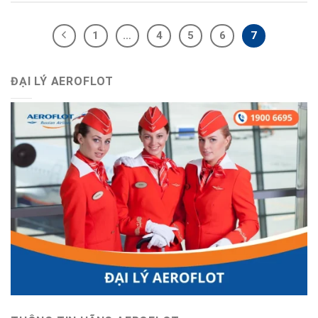
1
…
4
5
6
7
ĐẠI LÝ AEROFLOT