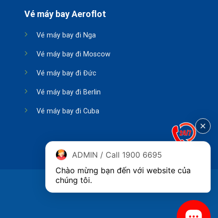
Vé máy bay Aeroflot
Vé máy bay đi Nga
Vé máy bay đi Moscow
Vé máy bay đi Đức
Vé máy bay đi Berlin
Vé máy bay đi Cuba
ADMIN / Call 1900 6695
Chào mừng bạn đến với website của 
chúng tôi.
Copyright 2026 ©
Phòng vé Aeroflot