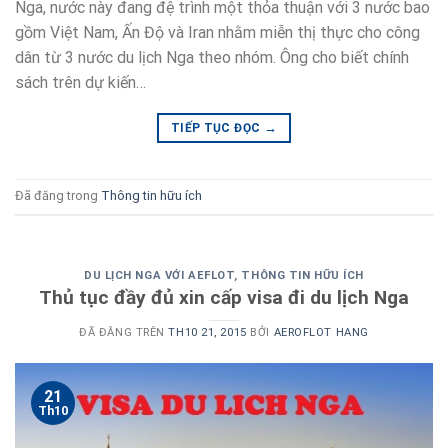
Nga, nước này đang đệ trình một thỏa thuận với 3 nước bao
gồm Việt Nam, Ấn Độ và Iran nhằm miễn thị thực cho công
dân từ 3 nước du lịch Nga theo nhóm. Ông cho biết chính
sách trên dự kiến…
→
TIẾP TỤC ĐỌC
Đã đăng trong
Thông tin hữu ích
DU LỊCH NGA VỚI AEFLOT
,
THÔNG TIN HỮU ÍCH
Thủ tục đầy đủ xin cấp visa đi du lịch Nga
ĐÃ ĐĂNG TRÊN
TH10 21, 2015
BỞI
AEROFLOT HANG
21
Th10