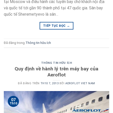
tại Moscow và điều hành các tuyến bay chở khách nội địa
và quốc tế tới gần 90 thành phố tại 47 quốc gia. Sân bay
quốc tế Sheremetyevo là sân…
→
TIẾP TỤC ĐỌC
Đã đăng trong
Thông tin hữu ích
THÔNG TIN HỮU ÍCH
Quy định về hành lý trên máy bay của
Aeroflot
ĐÃ ĐĂNG TRÊN
TH10 7, 2013
BỞI
AEROFLOT VIET NAM
07
Th10