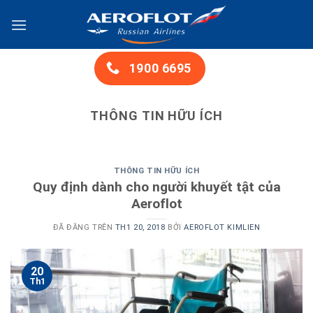
Chuyển
đến
nội
dung
1900 6695
THÔNG TIN HỮU ÍCH
THÔNG TIN HỮU ÍCH
Quy định dành cho người khuyết tật của
Aeroflot
ĐÃ ĐĂNG TRÊN
TH1 20, 2018
BỞI
AEROFLOT KIMLIEN
20
Th1