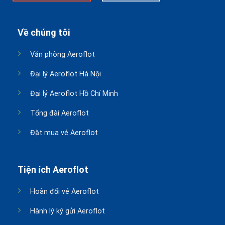
Về chúng tôi
Văn phòng Aeroflot
Đại lý Aeroflot Hà Nội
Đại lý Aeroflot Hồ Chí Minh
Tổng đài Aeroflot
Đặt mua vé Aeroflot
Tiện ích Aeroflot
Hoàn đổi vé Aeroflot
Hành lý ký gửi Aeroflot