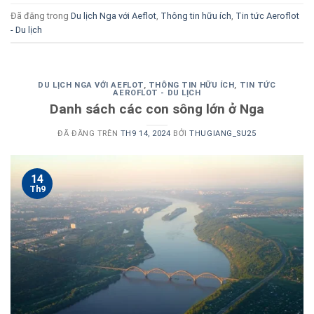
Đã đăng trong
Du lịch Nga với Aeflot
,
Thông tin hữu ích
,
Tin tức Aeroflot
- Du lịch
DU LỊCH NGA VỚI AEFLOT
,
THÔNG TIN HỮU ÍCH
,
TIN TỨC
AEROFLOT - DU LỊCH
Danh sách các con sông lớn ở Nga
ĐÃ ĐĂNG TRÊN
TH9 14, 2024
BỞI
THUGIANG_SU25
14
Th9