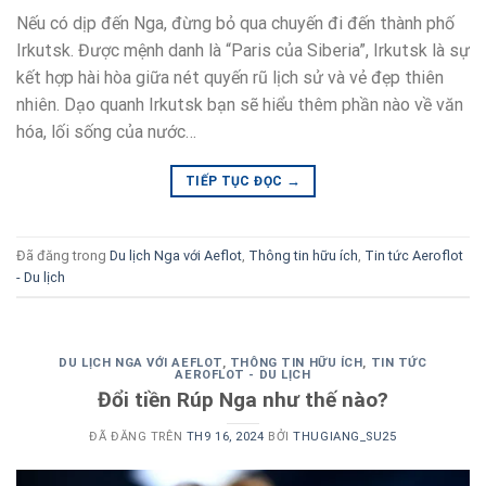
Nếu có dịp đến Nga, đừng bỏ qua chuyến đi đến thành phố
Irkutsk. Được mệnh danh là “Paris của Siberia”, Irkutsk là sự
kết hợp hài hòa giữa nét quyến rũ lịch sử và vẻ đẹp thiên
nhiên. Dạo quanh Irkutsk bạn sẽ hiểu thêm phần nào về văn
hóa, lối sống của nước…
→
TIẾP TỤC ĐỌC
Đã đăng trong
Du lịch Nga với Aeflot
,
Thông tin hữu ích
,
Tin tức Aeroflot
- Du lịch
DU LỊCH NGA VỚI AEFLOT
,
THÔNG TIN HỮU ÍCH
,
TIN TỨC
AEROFLOT - DU LỊCH
Đổi tiền Rúp Nga như thế nào?
ĐÃ ĐĂNG TRÊN
TH9 16, 2024
BỞI
THUGIANG_SU25