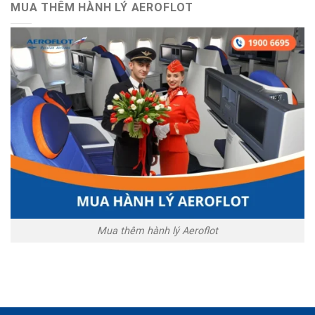
MUA THÊM HÀNH LÝ AEROFLOT
Mua thêm hành lý Aeroflot