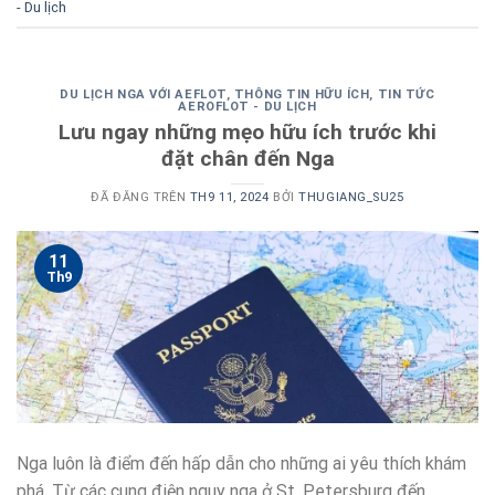
- Du lịch
DU LỊCH NGA VỚI AEFLOT
,
THÔNG TIN HỮU ÍCH
,
TIN TỨC
AEROFLOT - DU LỊCH
Lưu ngay những mẹo hữu ích trước khi
đặt chân đến Nga
ĐÃ ĐĂNG TRÊN
TH9 11, 2024
BỞI
THUGIANG_SU25
11
Th9
Nga luôn là điểm đến hấp dẫn cho những ai yêu thích khám
phá. Từ các cung điện nguy nga ở St. Petersburg đến