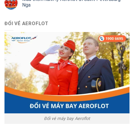
Nga
ĐỔI VÉ AEROFLOT
Đổi vé máy bay Aeroflot