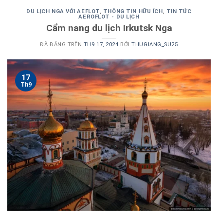
DU LỊCH NGA VỚI AEFLOT
,
THÔNG TIN HỮU ÍCH
,
TIN TỨC
AEROFLOT - DU LỊCH
Cẩm nang du lịch Irkutsk Nga
ĐÃ ĐĂNG TRÊN
TH9 17, 2024
BỞI
THUGIANG_SU25
17
Th9