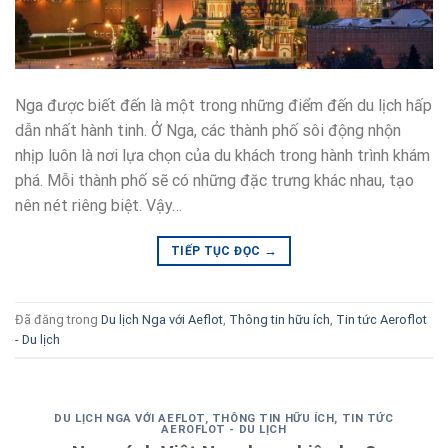
Nga được biết đến là một trong những điểm đến du lịch hấp
dẫn nhất hành tinh. Ở Nga, các thành phố sôi động nhộn
nhịp luôn là nơi lựa chọn của du khách trong hành trình khám
phá. Mỗi thành phố sẽ có những đặc trưng khác nhau, tạo
nên nét riêng biệt. Vậy…
→
TIẾP TỤC ĐỌC
Đã đăng trong
Du lịch Nga với Aeflot
,
Thông tin hữu ích
,
Tin tức Aeroflot
- Du lịch
DU LỊCH NGA VỚI AEFLOT
,
THÔNG TIN HỮU ÍCH
,
TIN TỨC
AEROFLOT - DU LỊCH