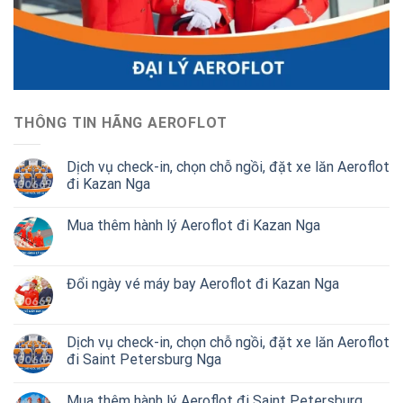
THÔNG TIN HÃNG AEROFLOT
Dịch vụ check-in, chọn chỗ ngồi, đặt xe lăn Aeroflot
đi Kazan Nga
Mua thêm hành lý Aeroflot đi Kazan Nga
Đổi ngày vé máy bay Aeroflot đi Kazan Nga
Dịch vụ check-in, chọn chỗ ngồi, đặt xe lăn Aeroflot
đi Saint Petersburg Nga
Mua thêm hành lý Aeroflot đi Saint Petersburg