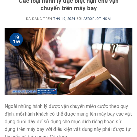
Các loại hành lý đặc biệt hạn chế vận
chuyển trên máy bay
ĐÃ ĐĂNG TRÊN
TH9 19, 2024
BỞI
AEROFLOT HOAI
19
Th9
Ngoài những hành lý được vận chuyển miễn cước theo quy
định, mỗi hành khách có thể được mang lên máy bay các vật
dụng dưới đây để sử dụng cho mục đích riêng hoặc sử
dụng trên máy bay với điều kiện vật dụng này phải được tự
thu xếp và bảo quản. Các loại…