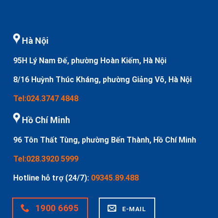
Hà Nội
95H Lý Nam Đế, phường Hoàn Kiếm, Hà Nội
8/16 Huỳnh Thúc Kháng, phường Giảng Võ, Hà Nội
Tel:024.3747 4848
Hồ Chí Minh
96 Tôn Thất Tùng, phường Bến Thành, Hồ Chí Minh
Tel:028.3920 5999
Hotline hỗ trợ (24/7):
09345.89.488
1900 6695
E-MAIL