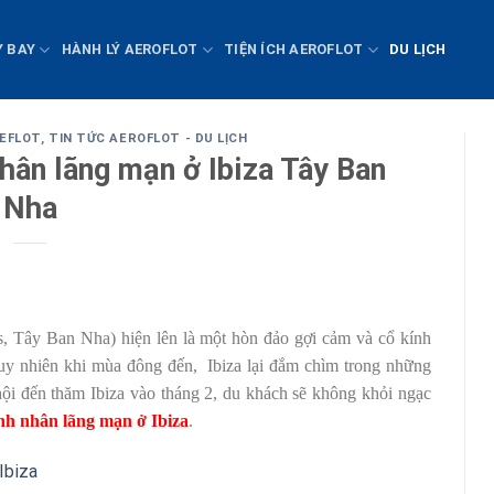
Y BAY
HÀNH LÝ AEROFLOT
TIỆN ÍCH AEROFLOT
DU LỊCH
AEFLOT
,
TIN TỨC AEROFLOT - DU LỊCH
hân lãng mạn ở Ibiza Tây Ban
Nha
, Tây Ban Nha) hiện lên là một hòn đảo gợi cảm và cổ kính
Tuy nhiên khi mùa đông đến, Ibiza lại đắm chìm trong những
 hội đến thăm Ibiza vào tháng 2, du khách sẽ không khỏi ngạc
nh nhân lãng mạn ở Ibiza
.