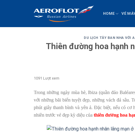
Chuyển
đến
HOME
VÉ MÁ
nội
dung
DU LỊCH TÂY BAN NHA VỚI 
Thiên đường hoa hạnh n
1091 Lượt xem
Trong những ngày mùa hè, Ibiza (quần đảo Baléares
với những bãi biển tuyệt đẹp, những vách đá sâu. 
phút giây thanh bình và yên ả. Đặc biệt, nếu có cơ
nhiên trước vẻ đẹp kỳ diệu của
thiên đường hoa hạ