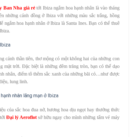
y Ban Nha giá rẻ
tới Ibiza ngắm hoa hạnh nhân là vào tháng
rên những cánh đồng ở Ibiza với những màu sắc trắng, hồng
 để ngắm hoa hạnh nhân ở Ibiza là
Santa Ines. Bạn có thể thuê
Ibiza.
ung cảnh thần tiên, thơ mộng có một không hai của những con
 mặt trời. Đặc biệt là những đêm trăng tròn, bạn có thể dạo
ạnh nhân, điểm tô thêm sắc xanh của những bãi cỏ…như được
iệu, lung linh.
diệu của sắc hoa đua nở, hương hoa dịu ngọt hay thưởng thức
 tới
Đại lý Aeroflot
sở hữu ngay cho mình những tấm vé máy