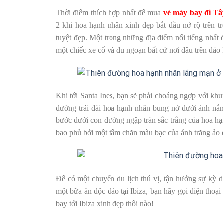
Thời điểm thích hợp nhất để mua
vé máy bay đi Tâ
2 khi hoa hạnh nhân xinh đẹp bắt đầu nở rộ trên t
tuyệt đẹp. Một trong những địa điểm nổi tiếng nhất
một chiếc xe cổ và du ngoạn bất cứ nơi đâu trên đảo 
Khi tới Santa Ines, bạn sẽ phải choáng ngợp với kh
đường trải dài hoa hạnh nhân bung nở dưới ánh nắng
bước dưới con đường ngập tràn sắc trắng của hoa h
bao phủ bởi một tấm chăn màu bạc của ánh trăng ảo d
Để có một chuyến du lịch thú vị, tận hưởng sự kỳ 
một bữa ăn độc đáo tại Ibiza, bạn hãy gọi điện thoại
bay tới Ibiza xinh đẹp thôi nào!