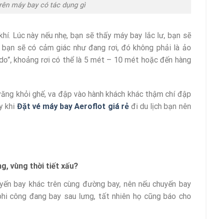
trên máy bay có tác dụng gì
hí. Lúc này nếu nhẹ, bạn sẽ thấy máy bay lắc lư, bạn sẽ
hể bạn sẽ có cảm giác như đang rơi, đó không phải là ảo
do”, khoảng rơi có thể là 5 mét – 10 mét hoặc đến hàng
văng khỏi ghế, va đập vào hành khách khác thậm chí đập
y khi
Đặt vé máy bay Aeroflot giá rẻ
đi du lịch bạn nên
g, vùng thời tiết xấu?
uyến bay khác trên cùng đường bay, nên nếu chuyến bay
phi công đang bay sau lưng, tất nhiên họ cũng báo cho