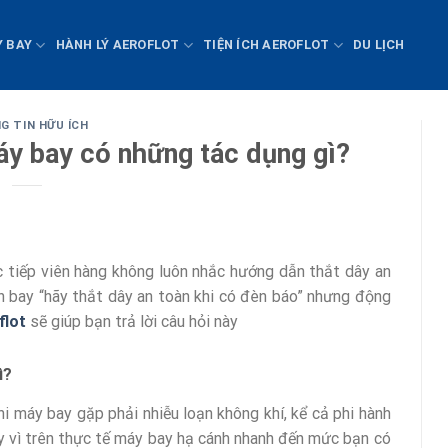
Y BAY
HÀNH LÝ AEROFLOT
TIỆN ÍCH AEROFLOT
DU LỊCH
G TIN HỮU ÍCH
áy bay có những tác dụng gì?
 tiếp viên hàng không luôn nhắc hướng dẫn thắt dây an
n bay “hãy thắt dây an toàn khi có đèn báo” nhưng động
flot
sẽ giúp bạn trả lời câu hỏi này
ì?
i máy bay gặp phải nhiễu loạn không khí, kể cả phi hành
y vì trên thực tế máy bay hạ cánh nhanh đến mức bạn có