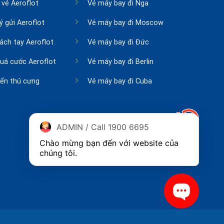
 vé Aeroflot
Vé máy bay đi Nga
ý gửi Aeroflot
Vé máy bay đi Moscow
xách tay Aeroflot
Vé máy bay đi Đức
quá cước Aeroflot
Vé máy bay đi Berlin
ển thú cưng
Vé máy bay đi Cuba
ADMIN / Call 1900 6695
Chào mừng bạn đến với website của 
chúng tôi.