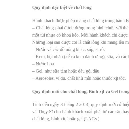
Quy định đặc biệt về chất lỏng
Hành khách được phép mang chất lỏng trong hành lý 
– Chất lỏng phải được đựng trong bình chứa với thể t
một túi nhựa có khoá kéo. Mỗi hành khách chỉ được m
Những loại sau được coi là chất lỏng khi mang lên m
– Nước và các đồ uống khác, súp, si-rô.
– Kem, bột nhão (kể cả kem đánh răng), sữa, và các l
– Nước hoa.
– Gel, như sữa tắm hoặc dầu gội đầu.
– Aerosoles, ví dụ, chất khử mùi hoặc thuốc xịt tóc.
Quy định mới cho chất lỏng, Bình xịt và Gel tro
Tính đến ngày 3 tháng 2 2014, quy định mới có hiệ
và Thụy Sĩ cho hành khách xuất phát từ các sân b
chất lỏng, bình xịt, hoặc gel (LAGs ).