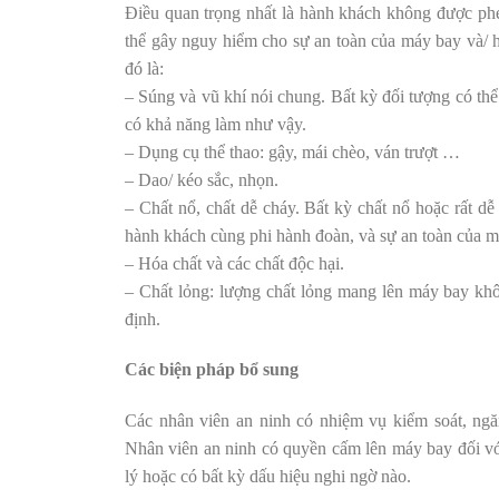
Điều quan trọng nhất là hành khách không được phé
thể gây nguy hiểm cho sự an toàn của máy bay và/
đó là:
– Súng và vũ khí nói chung. Bất kỳ đối tượng có thể
có khả năng làm như vậy.
– Dụng cụ thể thao: gậy, mái chèo, ván trượt …
– Dao/ kéo sắc, nhọn.
– Chất nổ, chất dễ cháy. Bất kỳ chất nổ hoặc rất 
hành khách cùng phi hành đoàn, và sự an toàn của m
– Hóa chất và các chất độc hại.
– Chất lỏng: lượng chất lỏng mang lên máy bay kh
định.
Các biện pháp bổ sung
Các nhân viên an ninh có nhiệm vụ kiểm soát, ngă
Nhân viên an ninh có quyền cấm lên máy bay đối v
lý hoặc có bất kỳ dấu hiệu nghi ngờ nào.