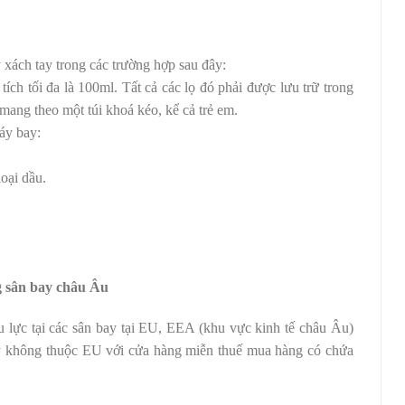
xách tay trong các trường hợp sau đây:
ích tối đa là 100ml. Tất cả các lọ đó phải được lưu trữ trong
ang theo một túi khoá kéo, kể cả trẻ em.
áy bay:
oại dầu.
ng sân bay châu Âu
u lực tại các sân bay tại EU, EEA (khu vực kinh tế châu Âu)
ay không thuộc EU với cửa hàng miễn thuế mua hàng có chứa