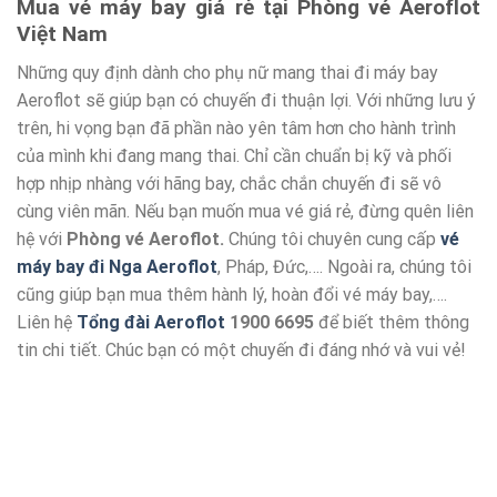
Mua vé máy bay giá rẻ tại Phòng vé Aeroflot
Việt Nam
Những quy định dành cho phụ nữ mang thai đi máy bay
Aeroflot sẽ giúp bạn có chuyến đi thuận lợi. Với những lưu ý
trên, hi vọng bạn đã phần nào yên tâm hơn cho hành trình
của mình khi đang mang thai. Chỉ cần chuẩn bị kỹ và phối
hợp nhịp nhàng với hãng bay, chắc chắn chuyến đi sẽ vô
cùng viên mãn. Nếu bạn muốn mua vé giá rẻ, đừng quên liên
hệ với
Phòng vé Aeroflot.
Chúng tôi chuyên cung cấp
vé
máy bay đi Nga Aeroflot
, Pháp, Đức,…. Ngoài ra, chúng tôi
cũng giúp bạn mua thêm hành lý, hoàn đổi vé máy bay,….
Liên hệ
Tổng đài Aeroflot
1900 6695
để biết thêm thông
tin chi tiết. Chúc bạn có một chuyến đi đáng nhớ và vui vẻ!