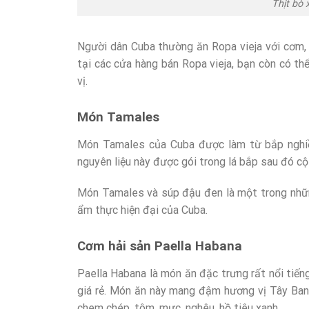
Thịt bò 
Người dân Cuba thường ăn Ropa vieja với cơm, 
tại các cửa hàng bán Ropa vieja, bạn còn có t
vị.
Món Tamales
Món Tamales của Cuba được làm từ bắp nghiền
nguyên liệu này được gói trong lá bắp sau đó cộ
Món Tamales và súp đậu đen là một trong nhữ
ẩm thực hiện đại của Cuba.
Cơm hải sản Paella Habana
Paella Habana là món ăn đặc trưng rất nổi tiến
giá rẻ. Món ăn này mang đậm hương vị Tây Ban
chem chép, tôm, mực, nghêu, hồ tiêu xanh…