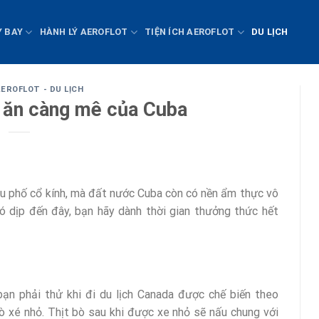
Y BAY
HÀNH LÝ AEROFLOT
TIỆN ÍCH AEROFLOT
DU LỊCH
EROFLOT - DU LỊCH
ăn càng mê của Cuba
u phố cổ kính, mà đất nước Cuba còn có nền ẩm thực vô
ó dịp đến đây, bạn hãy dành thời gian thưởng thức hết
ạn phải thử khi đi du lịch Canada được chế biến theo
ò xé nhỏ. Thịt bò sau khi được xe nhỏ sẽ nấu chung với