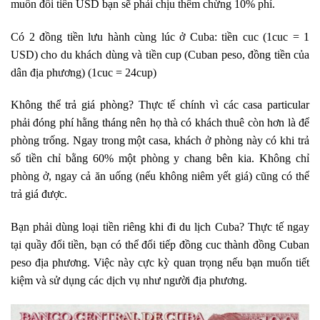
muốn đổi tiền USD bạn sẽ phải chịu thêm chừng 10% phí.
Có 2 đồng tiền lưu hành cùng lúc ở Cuba: tiền cuc (1cuc = 1
USD) cho du khách dùng và tiền cup (Cuban peso, đồng tiền của
dân địa phương) (1cuc = 24cup)
Không thể trả giá phòng? Thực tế chính vì các casa particular
phải đóng phí hằng tháng nên họ thà có khách thuê còn hơn là để
phòng trống. Ngay trong một casa, khách ở phòng này có khi trả
số tiền chỉ bằng 60% một phòng y chang bên kia. Không chỉ
phòng ở, ngay cả ăn uống (nếu không niêm yết giá) cũng có thể
trả giá được.
Bạn phải dùng loại tiền riêng khi đi du lịch Cuba? Thực tế ngay
tại quầy đổi tiền, bạn có thể đổi tiếp đồng cuc thành đồng Cuban
peso địa phương. Việc này cực kỳ quan trọng nếu bạn muốn tiết
kiệm và sử dụng các dịch vụ như người địa phương.