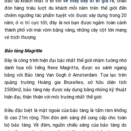
đảo du khách nhất ở Bỉ với
vé máy bay đi Bỉ giá rẻ
, chào
đón hàng triệu lượt du khách mỗi năm trên thế giới đến
chiêm ngưỡng tác phẩm tuyệt vời. Được xây dựng trong 20
năm, ở vị trí cực tốt; đây là nơi bạn được ngắm toàn cảnh
thành phố với mái vòm bằng vàng, những cây cột lớn mang
vẻ trịch thượng.
Bảo tàng Magritte
Đây là công trình hiện đại bậc nhất thế giới nhằm tường nhớ
danh họa nổi tiếng Rene Magritte, được so sánh ngang
bằng với Bảo tàng Van Gogh ở Amsterdam. Tọa lạc trên
quảng trường Hoàng gia Bruxelles, sở hữu diện tích
2500m2, bảo tàng này được xây dựng bằng những kỹ thuật
hiện đại, thân thiện với môi trường nhất thế giới.
Điều đặc biệt là mặt ngoài của bảo tàng là tấm rèm khổng
lồ cao 21m rộng 75m đón ánh sáng để cung cấp cho toàn
bộ bảo tàng. Về đêm, nguồn chiếu sáng của bảo tàng do