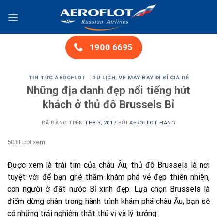
Chuyển
đến
nội
dung
1900 6695
TIN TỨC AEROFLOT - DU LỊCH
,
VÉ MÁY BAY ĐI BỈ GIÁ RẺ
Những địa danh đẹp nổi tiếng hút
khách ở thủ đô Brussels Bỉ
ĐÃ ĐĂNG TRÊN
TH8 3, 2017
BỞI
AEROFLOT HANG
508 Lượt xem
Được xem là trái tim của châu Âu, thủ đô Brussels là nơi
tuyệt vời để bạn ghé thăm khám phá vẻ đẹp thiên nhiên,
con người ở đất nước Bỉ xinh đẹp. Lựa chọn Brussels là
điểm dừng chân trong hành trình khám phá châu Âu, bạn sẽ
có những trải nghiệm thật thú vị và lý tưởng.