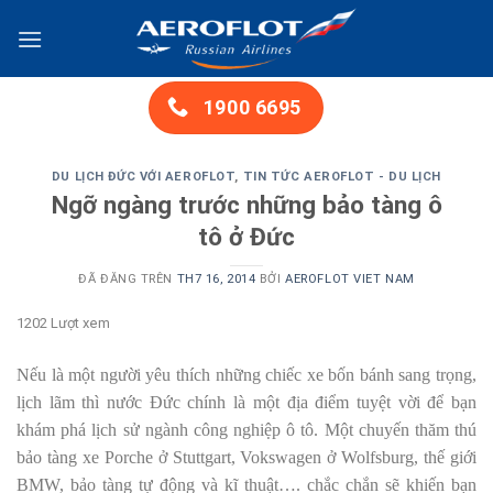
Chuyển
đến
nội
dung
1900 6695
DU LỊCH ĐỨC VỚI AEROFLOT
,
TIN TỨC AEROFLOT - DU LỊCH
Ngỡ ngàng trước những bảo tàng ô
tô ở Đức
ĐÃ ĐĂNG TRÊN
TH7 16, 2014
BỞI
AEROFLOT VIET NAM
1202 Lượt xem
Nếu là một người yêu thích những chiếc xe bốn bánh sang trọng,
lịch lãm thì nước Đức chính là một địa điểm tuyệt vời để bạn
khám phá lịch sử ngành công nghiệp ô tô. Một chuyến thăm thú
bảo tàng xe Porche ở Stuttgart, Vokswagen ở Wolfsburg, thế giới
BMW, bảo tàng tự động và kĩ thuật…. chắc chắn sẽ khiến bạn