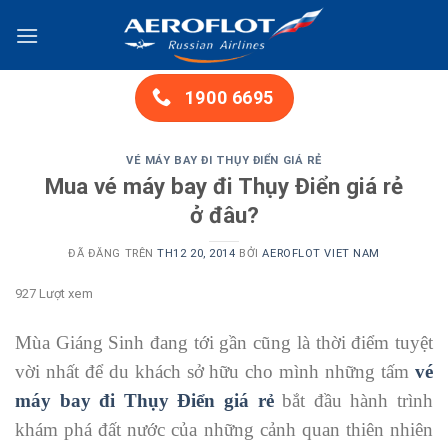
Chuyển
đến
nội
dung
1900 6695
VÉ MÁY BAY ĐI THỤY ĐIỂN GIÁ RẺ
Mua vé máy bay đi Thụy Điển giá rẻ
ở đâu?
ĐÃ ĐĂNG TRÊN
TH12 20, 2014
BỞI
AEROFLOT VIET NAM
927 Lượt xem
Mùa Giáng Sinh đang tới gần cũng là thời điểm tuyệt
vời nhất để du khách sở hữu cho mình những tấm
vé
máy bay đi Thụy Điển giá rẻ
bắt đầu hành trình
khám phá đất nước của những cảnh quan thiên nhiên