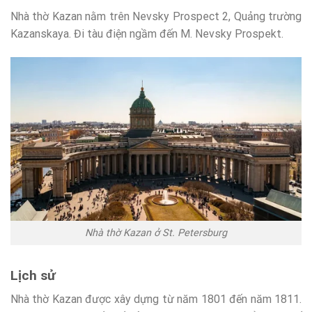
Nhà thờ Kazan nằm trên Nevsky Prospect 2, Quảng trường
Kazanskaya. Đi tàu điện ngầm đến M. Nevsky Prospekt.
Nhà thờ Kazan ở St. Petersburg
Lịch sử
Nhà thờ Kazan được xây dựng từ năm 1801 đến năm 1811.