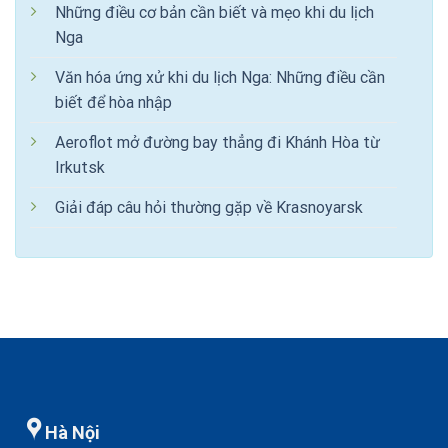
Những điều cơ bản cần biết và mẹo khi du lịch
Nga
Văn hóa ứng xử khi du lịch Nga: Những điều cần
biết để hòa nhập
Aeroflot mở đường bay thẳng đi Khánh Hòa từ
Irkutsk
Giải đáp câu hỏi thường gặp về Krasnoyarsk
Hà Nội