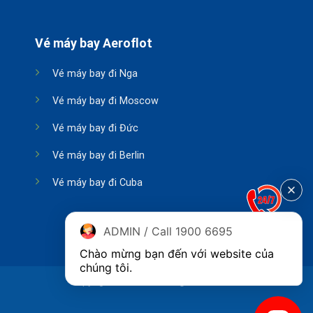
Vé máy bay Aeroflot
Vé máy bay đi Nga
Vé máy bay đi Moscow
Vé máy bay đi Đức
Vé máy bay đi Berlin
Vé máy bay đi Cuba
ADMIN / Call 1900 6695
Chào mừng bạn đến với website của 
chúng tôi.
Copyright 2026 ©
Phòng vé Aeroflot