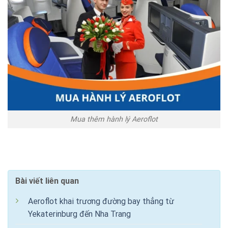
Mua thêm hành lý Aeroflot
Bài viết liên quan
Aeroflot khai trương đường bay thẳng từ
Yekaterinburg đến Nha Trang