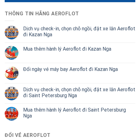
THÔNG TIN HÃNG AEROFLOT
Dịch vụ check-in, chọn chỗ ngồi, đặt xe lăn Aeroflot
đi Kazan Nga
Mua thêm hành lý Aeroflot đi Kazan Nga
Đổi ngày vé máy bay Aeroflot đi Kazan Nga
Dịch vụ check-in, chọn chỗ ngồi, đặt xe lăn Aeroflot
đi Saint Petersburg Nga
Mua thêm hành lý Aeroflot đi Saint Petersburg
Nga
ĐỔI VÉ AEROFLOT