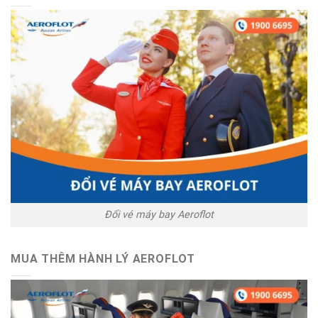
Đổi vé máy bay Aeroflot
MUA THÊM HÀNH LÝ AEROFLOT