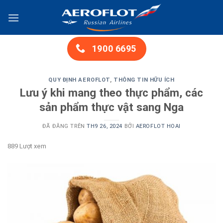
Chuyển
đến
nội
dung
1900 6695
QUY ĐỊNH AEROFLOT
,
THÔNG TIN HỮU ÍCH
Lưu ý khi mang theo thực phẩm, các
sản phẩm thực vật sang Nga
ĐÃ ĐĂNG TRÊN
TH9 26, 2024
BỞI
AEROFLOT HOAI
889 Lượt xem