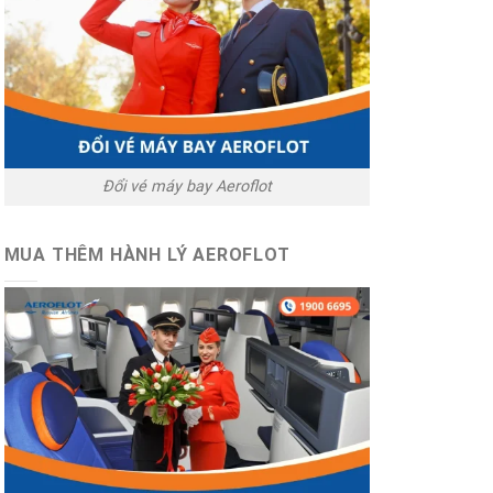
Đổi vé máy bay Aeroflot
MUA THÊM HÀNH LÝ AEROFLOT