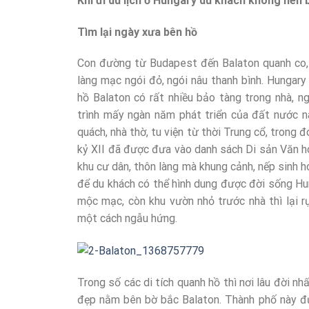
Khi đi du lịch ở Hungary du khách không nên 
Tìm lại ngày xưa bên hồ
Con đường từ Budapest đến Balaton quanh co, 
làng mạc ngói đỏ, ngói nâu thanh bình. Hungary
hồ Balaton có rất nhiều bảo tàng trong nhà, ng
trình mấy ngàn năm phát triển của đất nước n
quách, nhà thờ, tu viện từ thời Trung cổ, trong đ
kỷ XII đã được đưa vào danh sách Di sản Văn h
khu cư dân, thôn làng mà khung cảnh, nếp sinh h
để du khách có thể hình dung được đời sống Hu
mộc mạc, còn khu vườn nhỏ trước nhà thì lại 
một cách ngẫu hứng.
Trong số các di tích quanh hồ thì nơi lâu đời nh
đẹp nằm bên bờ bắc Balaton. Thành phố này đ