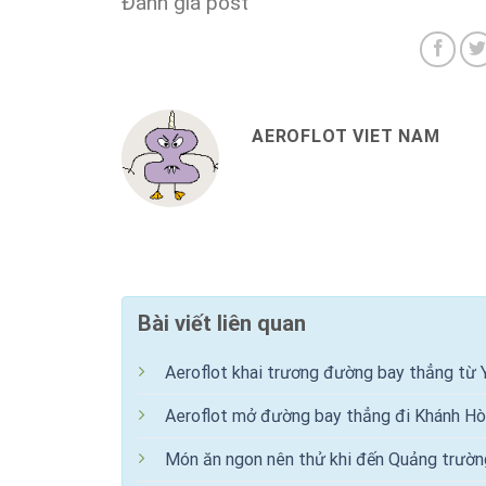
Đánh giá post
AEROFLOT VIET NAM
Bài viết liên quan
Aeroflot khai trương đường bay thẳng từ 
Aeroflot mở đường bay thẳng đi Khánh Hò
Món ăn ngon nên thử khi đến Quảng trườn