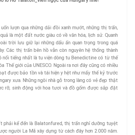
bỏ lỡ Hồ Talaton_viên ngọc của Hungary nhé!
uốn lượn qua những dải đồi xanh mướt, những thị trấn,
 quả là một đất nước giàu có về văn hóa, lịch sử. Quanh
oài trời lưu giữ lại những dấu ấn quan trọng trong quá
ày. Các thị trấn bên hồ vẫn còn nguyên hệ thống thành
ó nổi tiếng nhất là tu viện dòng tu Benedictine có từ thế
óa Thế giới của UNESCO. Ngoài ra nơi đây cũng có nhiều
oạt được bảo tồn và tái hiện y hệt như mấy thế kỷ trước
ngary xưa. Những ngôi nhà gỗ trong làng có vẻ đẹp thật
rực rỡ, sinh động với hoa tươi và đồ gốm được sắp đặt
ất phải kể đến là Balatonfured, thị trấn nghỉ dưỡng tuyệt
ược người La Mã xây dựng từ cách đây hơn 2.000 năm.