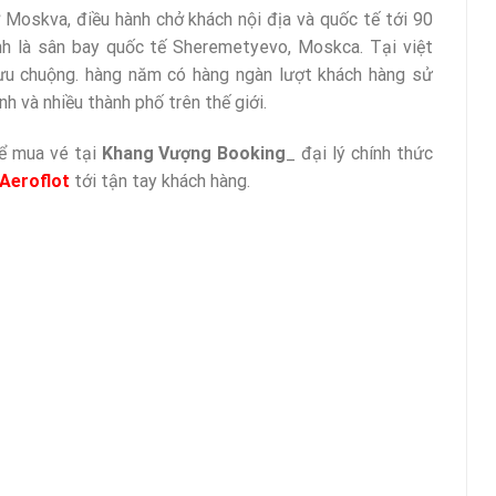
ở Moskva, điều hành chở khách nội địa và quốc tế tới 90
ính là sân bay quốc tế Sheremetyevo, Moskca. Tại việt
ưu chuộng. hàng năm có hàng ngàn lượt khách hàng sử
h và nhiều thành phố trên thế giới.
ể mua vé tại
Khang Vượng Booking
_ đại lý chính thức
Aeroflot
tới tận tay khách hàng.