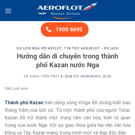
Chuyển
đến
nội
dung
1900 6695
DU LỊCH NGA VỚI AEFLOT
,
TIN TỨC AEROFLOT - DU LỊCH
Hướng dẫn di chuyển trong thành
phố Kazan nước Nga
ĐÃ ĐĂNG TRÊN
TH11 8, 2024
BỞI
HONGNGOC_SU25
596 Lượt xem
Thành phố Kazan
bên dòng sông Volga đã chứng kiến bao
thăng trầm của lịch sử. Từ một thành phố của người Tatar,
Kazan đã trở thành một trung tâm văn hóa, kinh tế quan
trọng của nước Nga. Với sự giao thoa giữa hai nền văn hóa
Đông và Tây, Kazan mang trong mình một vẻ đẹp độc đáo.