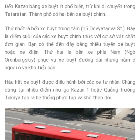
Đến Kazan bằng xe buýt ít phổ biến, trừ khi di chuyển trong
Tatarstan. Thành phố có hai bến xe buýt chính.
Thứ nhất là bến xe buýt trung tâm (15 Devyataeva St.). Đây
là điểm cuối của các xe buýt chính thức với cơ sở vật chất
đơn giản. Bạn có thể đến đây bằng nhiều tuyến xe buýt
hoặc xe điện. Thứ hai là bến xe phía Nam (Ngõ
Orenburgskiy) phục vụ xe buýt đường dài nhưng nằm ở
ngoại ô và khó tiếp cận.
Hầu hết xe buýt được điều hành bởi các xe tư nhân. Chúng
dừng tại nhiều điểm như ga Kazan-1 hoặc Quảng trường
Tukaya tạo ra hệ thống phức tạp và khó theo dõi.