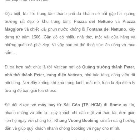
Đặc biệt, khi tới trung tâm thành phố du khách sẽ bắt gặp hai quảng
trường rất đẹp ở khu trung tâm:
Piazza del Nettuno
và
Piazza
Maggiore
và chiếc đài phun nước khổng lồ
Fontana del Nettuno
, xây
dựng từ năm 1566. Gần đó có nhiều nhà thờ, một vài cửa hàng và
những quán cà phê đẹp. Vì vậy bạn có thể thoả sức ăn uống và mua
sắm…
Đi xa hơn một chút là tới Vatican nơi có
Quảng trường thánh Peter
,
nhà thờ thánh Peter
,
cung điện Vatican
, nhà bảo tàng, công viên rất
nổi tiếng. Nơi đây không khí khá trong lành, mát mẻ, luôn là địa điểm lý
tưởng để bạn giải toả stress.
Để đặt được
vé máy bay từ Sài Gòn (TP. HCM) đi Rome
uy tín,
nhanh chóng và tiện lợi, quý khách chỉ cần một vài thao tác đơn giản
liên hệ ngay với chúng tôi.
Khang Vuong Booking
sẽ sẵn sàng hướng
dẫn và giúp quý khách nhanh chóng booking vé ngay cho mình.