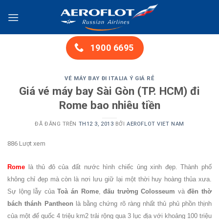
Chuyển
đến
nội
dung
1900 6695
VÉ MÁY BAY ĐI ITALIA Ý GIÁ RẺ
Giá vé máy bay Sài Gòn (TP. HCM) đi
Rome bao nhiêu tiền
ĐÃ ĐĂNG TRÊN
TH12 3, 2013
BỞI
AEROFLOT VIET NAM
886 Lượt xem
Rome
là thủ đô của đất nước hình chiếc ủng xinh đẹp. Thành phố
không chỉ đẹp mà còn là nơi lưu giữ lại một thời huy hoàng thủa xưa.
Sự lộng lẫy của
Toà án Rome
,
đấu trường Colosseum
và
đền thờ
bách thánh Pantheon
là bằng chứng rõ ràng nhất thủ phủ phồn thịnh
của một đế quốc 4 triệu km2 trải rộng qua 3 lục địa với khoảng 100 triệu