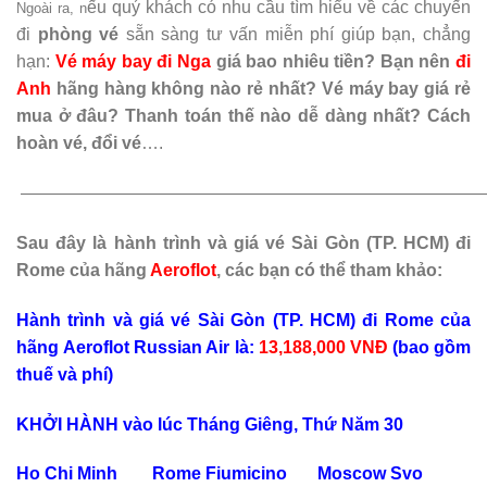
ếu quý khách có nhu cầu tìm hiểu về các chuyến
Ngoài ra, n
đi
phòng vé
sẵn sàng tư vấn miễn phí giúp bạn, chẳng
hạn:
Vé máy bay đi Nga
giá bao nhiêu tiền? Bạn nên
đi
Anh
hãng hàng không nào rẻ nhất? Vé máy bay giá rẻ
mua ở đâu? Thanh toán thế nào dễ dàng nhất? Cách
hoàn vé, đổi vé
….
———————————————————————————
Sau đây là hành trình và giá vé Sài Gòn (TP. HCM) đi
Rome của hãng
Aeroflot
, các bạn có thể tham khảo:
Hành trình và giá vé Sài Gòn (TP. HCM) đi Rome của
hãng Aeroflot Russian Air là:
13,188,000 VNĐ
(bao gồm
thuế và phí)
KHỞI HÀNH vào lúc Tháng Giêng, Thứ Năm 30
Ho Chi Minh Rome Fiumicino Moscow Svo