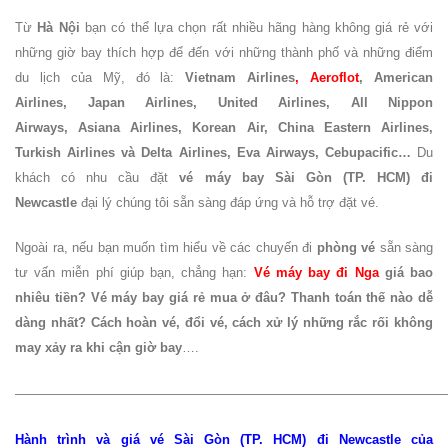
Từ
Hà Nội
bạn
có thể lựa chọn rất nhiều hãng hàng không giá rẻ với
những giờ bay thích hợp để đến với những thành phố và những điểm
du lịch của Mỹ, đó là:
Vietnam Airlines
,
Aeroflot
, American
Airlines, Japan Airlines, United Airlines, All Nippon
Airways, Asiana Airlines, Korean Air, China Eastern Airlines,
Turkish Airlines và Delta Airlines, Eva Airways, Cebupacific…
Du
khách có nhu cầu đặt
vé máy bay Sài Gòn (TP. HCM) đi
Newcastle
đại lý chúng tôi sẵn sàng đáp ứng và hỗ trợ đặt vé.
Ngoài ra, nếu bạn muốn tìm hiểu về các chuyến đi
phòng vé
sẵn sàng
tư vấn miễn phí giúp bạn, chẳng hạn:
Vé máy bay đi Nga
giá bao
nhiêu tiền? Vé máy bay giá rẻ mua ở đâu? Thanh toán thế nào dễ
dàng nhất? Cách hoàn vé, đổi vé, cách xử lý những rắc rối không
may xảy ra khi cận giờ bay
….
—————————————————————————————————
Hành trình và giá vé Sài Gòn (TP. HCM) đi Newcastle của