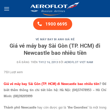
Chuyển
đến
nội
dung
1900 6695
VÉ MÁY BAY ĐI ANH GIÁ RẺ
Giá vé máy bay Sài Gòn (TP. HCM) đi
Newcastle bao nhiêu tiền
ĐÃ ĐĂNG TRÊN
TH12 16, 2013
BỞI
AEROFLOT VIET NAM
753 Lượt xem
Giá vé máy bay Sài Gòn (TP. HCM) đi Newcastle bao nhiêu tiền
? Để
biết thêm thông tin chi tiết liên hệ: Hà Nội: (04)37478953 – Hồ Chí
Minh: (08)39205999
Thành phố Newcastle
hay còn được gọi là “
the Geordies
” là một trong