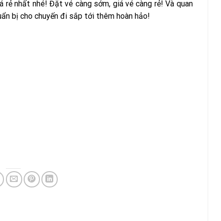
 rẻ nhất nhé! Đặt vé càng sớm, giá vé càng rẻ! Và quan
huẩn bị cho chuyến đi sắp tới thêm hoàn hảo!