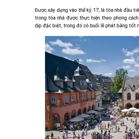
Được xây dựng vào thế kỷ 17, là tòa nhà đầu ti
trong tòa nhà được thực hiện theo phong cách
dịp đặc biệt, trong đó có buổi lễ phát bằng tốt n