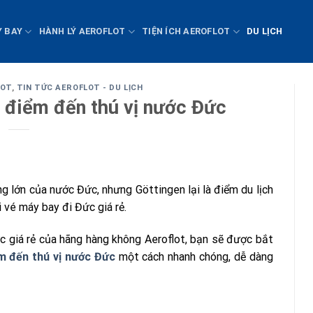
Y BAY
HÀNH LÝ AEROFLOT
TIỆN ÍCH AEROFLOT
DU LỊCH
LOT
,
TIN TỨC AEROFLOT - DU LỊCH
 điểm đến thú vị nước Đức
ng lớn của nước Đức, nhưng Göttingen lại là điểm du lịch
 vé máy bay đi Đức giá rẻ.
c giá rẻ của hãng hàng không Aeroflot, bạn sẽ được bắt
m đến thú vị nước Đức
một cách nhanh chóng, dễ dàng