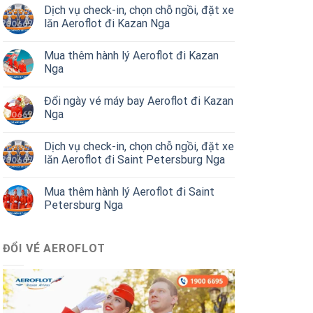
Dịch vụ check-in, chọn chỗ ngồi, đặt xe
lăn Aeroflot đi Kazan Nga
Mua thêm hành lý Aeroflot đi Kazan
Nga
Đổi ngày vé máy bay Aeroflot đi Kazan
Nga
Dịch vụ check-in, chọn chỗ ngồi, đặt xe
lăn Aeroflot đi Saint Petersburg Nga
Mua thêm hành lý Aeroflot đi Saint
Petersburg Nga
ĐỔI VÉ AEROFLOT