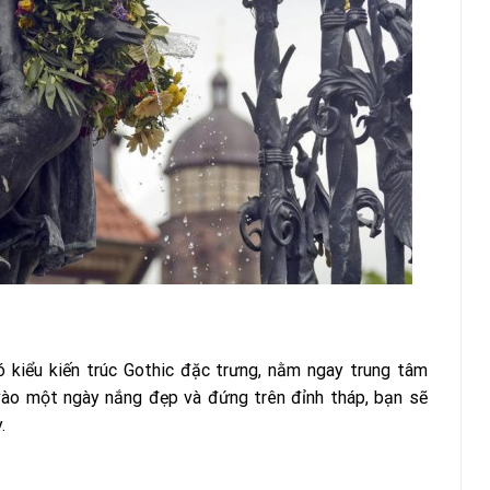
 kiểu kiến trúc Gothic đặc trưng, nằm ngay trung tâm
ào một ngày nắng đẹp và đứng trên đỉnh tháp, bạn sẽ
.