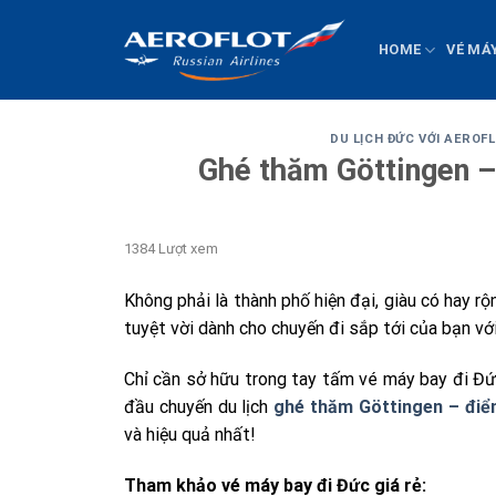
Chuyển
đến
HOME
VÉ MÁ
nội
dung
DU LỊCH ĐỨC VỚI AEROF
Ghé thăm Göttingen –
1384 Lượt xem
Không phải là thành phố hiện đại, giàu có hay rộ
tuyệt vời dành cho chuyến đi sắp tới của bạn với
Chỉ cần sở hữu trong tay tấm vé máy bay đi Đứ
đầu chuyến du lịch
ghé thăm Göttingen – điể
và hiệu quả nhất!
Tham khảo vé máy bay đi Đức giá rẻ: