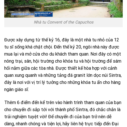
Nhà tu Convent of the Capuchos
Được xây dựng từ thế kỷ 16, đây là một nhà tu nhỏ của 12
tu sĩ sống khá chật chội. Đến thế kỷ 20, ngôi nhà này được
mua lại và mở cửa cho du khách tham quan. Nơi đây có một
nông trại, sân, hội trường cho khóa tu và hội trường để sám
hối nằm giữa các tòa nhà. Được thiết kế hòa hợp với cảnh
quan xung quanh và những tảng đá granit lớn dọc núi Sintra,
đây là nơi với vị trí lý tưởng cho những khóa tu ẩn cho hàng
ngàn giáo sĩ.
Thêm 6 điểm đến kể trên vào hành trình tham quan của bạn
cho chuyến đi sắp tới với thành phố Sintra, đó chắc chắn là
trải nghiệm tuyệt vời! Để chuyến đi của bạn trở nên dễ
dàng, nhanh chóng và tiện lợi, hãy liên hệ trực tiếp đến Đại