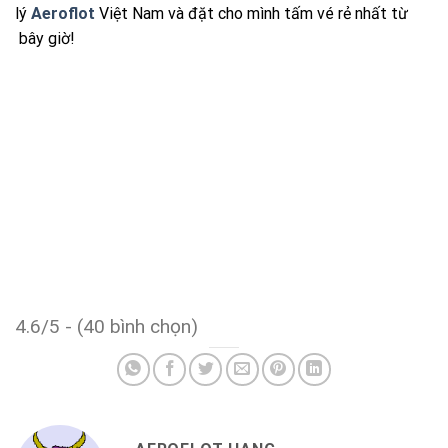
lý
Aeroflot
Việt Nam và đặt cho mình tấm vé rẻ nhất từ
bây giờ!
4.6/5 - (40 bình chọn)