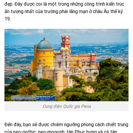
đẹp. Đây được coi là một trong những công trình kiến trúc
ấn tượng nhất của trường phái lãng mạn ở châu Âu thế kỷ
19.
Cung điện Quốc gia Pena
Đến đây, bạn sẽ được chiêm ngưỡng phong cách chiết trung
của neo-gothic; neo-moorish; tân Phục hưng và cả tân