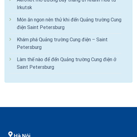
Irkutsk
Món ăn ngon nên thử khi đến Quảng trường Cung
điện Saint Petersburg
Khám phá Quảng trường Cung điện – Saint
Petersburg
Làm thế nào để đến Quảng trường Cung điện ở
Saint Petersburg
Hà Nội