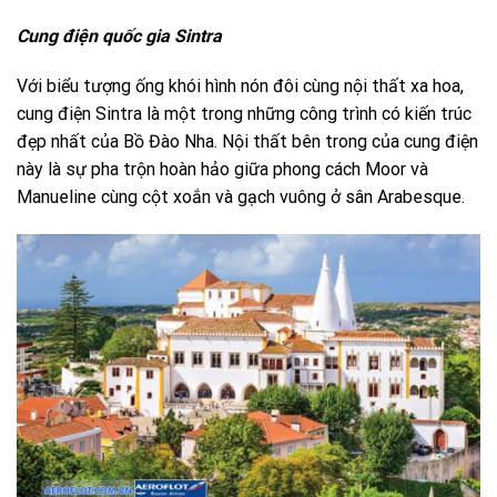
Cung điện quốc gia Sintra
Với biểu tượng ống khói hình nón đôi cùng nội thất xa hoa,
cung điện Sintra là một trong những công trình có kiến trúc
đẹp nhất của Bồ Đào Nha. Nội thất bên trong của cung điện
này là sự pha trộn hoàn hảo giữa phong cách Moor và
Manueline cùng cột xoắn và gạch vuông ở sân Arabesque.