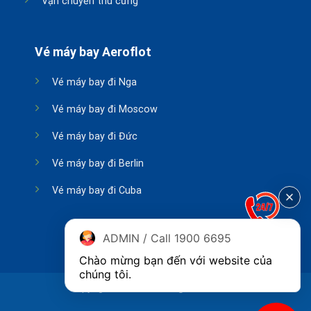
Vận chuyển thú cưng
Vé máy bay Aeroflot
Vé máy bay đi Nga
Vé máy bay đi Moscow
Vé máy bay đi Đức
Vé máy bay đi Berlin
Vé máy bay đi Cuba
ADMIN / Call 1900 6695
Chào mừng bạn đến với website của 
chúng tôi.
Copyright 2026 ©
Phòng vé Aeroflot