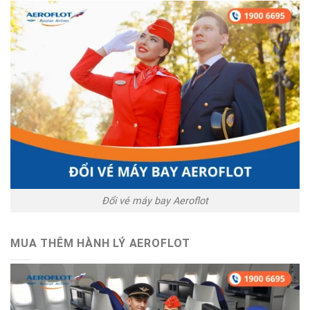
Đổi vé máy bay Aeroflot
MUA THÊM HÀNH LÝ AEROFLOT