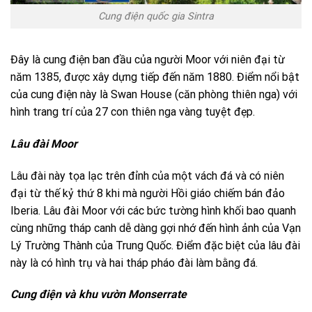
Cung điện quốc gia Sintra
Đây là cung điện ban đầu của người Moor với niên đại từ
năm 1385, được xây dựng tiếp đến năm 1880. Điểm nổi bật
của cung điện này là Swan House (căn phòng thiên nga) với
hình trang trí của 27 con thiên nga vàng tuyệt đẹp.
Lâu đài Moor
Lâu đài này tọa lạc trên đỉnh của một vách đá và có niên
đại từ thế kỷ thứ 8 khi mà người Hồi giáo chiếm bán đảo
Iberia. Lâu đài Moor với các bức tường hình khối bao quanh
cùng những tháp canh dễ dàng gợi nhớ đến hình ảnh của Vạn
Lý Trường Thành của Trung Quốc. Điểm đặc biệt của lâu đài
này là có hình trụ và hai tháp pháo đài làm bằng đá.
Cung điện và khu vườn Monserrate