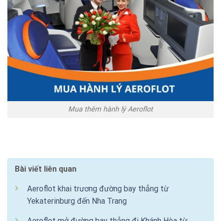
Mua thêm hành lý Aeroflot
Bài viết liên quan
Aeroflot khai trương đường bay thẳng từ
Yekaterinburg đến Nha Trang
Aeroflot mở đường bay thẳng đi Khánh Hòa từ