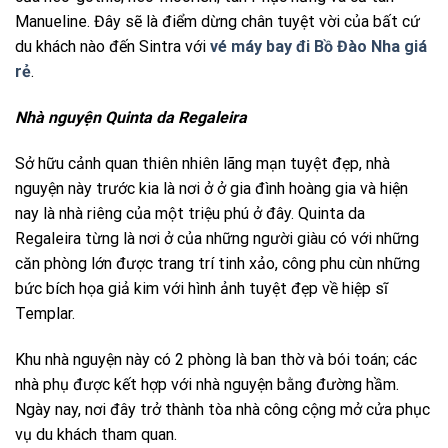
Manueline. Đây sẽ là điểm dừng chân tuyệt vời của bất cứ
du khách nào đến Sintra với
vé máy bay đi Bồ Đào Nha giá
rẻ
.
Nhà nguyện Quinta da Regaleira
Sở hữu cảnh quan thiên nhiên lãng mạn tuyệt đẹp, nhà
nguyện này trước kia là nơi ở ở gia đình hoàng gia và hiện
nay là nhà riêng của một triệu phú ở đây. Quinta da
Regaleira từng là nơi ở của những người giàu có với những
căn phòng lớn được trang trí tinh xảo, công phu cùn những
bức bích họa giả kim với hình ảnh tuyệt đẹp về hiệp sĩ
Templar.
Khu nhà nguyện này có 2 phòng là ban thờ và bói toán; các
nhà phụ được kết hợp với nhà nguyện bằng đường hầm.
Ngày nay, nơi đây trở thành tòa nhà công cộng mở cửa phục
vụ du khách tham quan.