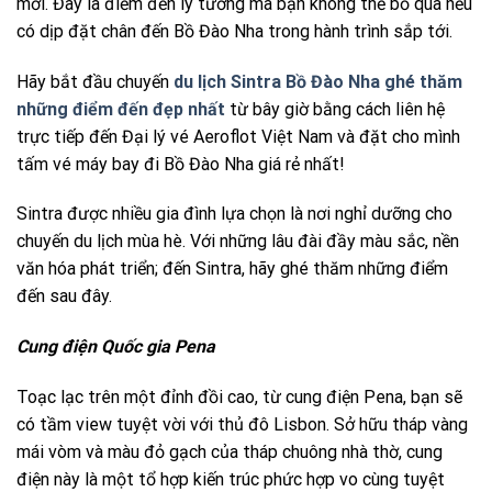
mới. Đây là điểm đến lý tưởng mà bạn không thể bỏ qua nếu
có dịp đặt chân đến Bồ Đào Nha trong hành trình sắp tới.
Hãy bắt đầu chuyến
du lịch Sintra Bồ Đào Nha ghé thăm
những điểm đến đẹp nhất
từ bây giờ bằng cách liên hệ
trực tiếp đến Đại lý vé Aeroflot Việt Nam và đặt cho mình
tấm vé máy bay đi Bồ Đào Nha giá rẻ nhất!
Sintra được nhiều gia đình lựa chọn là nơi nghỉ dưỡng cho
chuyến du lịch mùa hè. Với những lâu đài đầy màu sắc, nền
văn hóa phát triển; đến Sintra, hãy ghé thăm những điểm
đến sau đây.
Cung điện Quốc gia Pena
Toạc lạc trên một đỉnh đồi cao, từ cung điện Pena, bạn sẽ
có tầm view tuyệt vời với thủ đô Lisbon. Sở hữu tháp vàng
mái vòm và màu đỏ gạch của tháp chuông nhà thờ, cung
điện này là một tổ hợp kiến trúc phức hợp vo cùng tuyệt