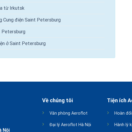
a từ Irkutsk
g Cung điện Saint Petersburg
t Petersburg
ện ở Saint Petersburg
Về chúng tôi
Tiện ích A
Văn phòng Aeroflot
Hoàn đổi
Đại lý Aeroflot Hà Nội
Hành lý k
à Nội