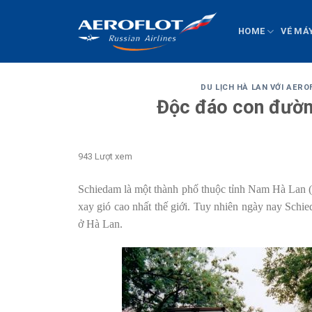
Chuyển
đến
HOME
VÉ MÁ
nội
dung
DU LỊCH HÀ LAN VỚI AERO
Độc đáo con đườn
943 Lượt xem
Schiedam là một thành phố thuộc tỉnh Nam Hà Lan (Z
xay gió cao nhất thế giới. Tuy nhiên ngày nay Sch
ở Hà Lan.