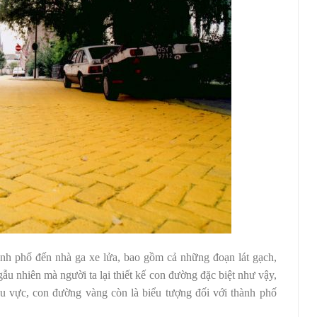
ành phố đến nhà ga xe lửa, bao gồm cả những đoạn lát gạch,
u nhiên mà người ta lại thiết kế con đường đặc biệt như vậy,
u vực, con đường vàng còn là biểu tượng đối với thành phố