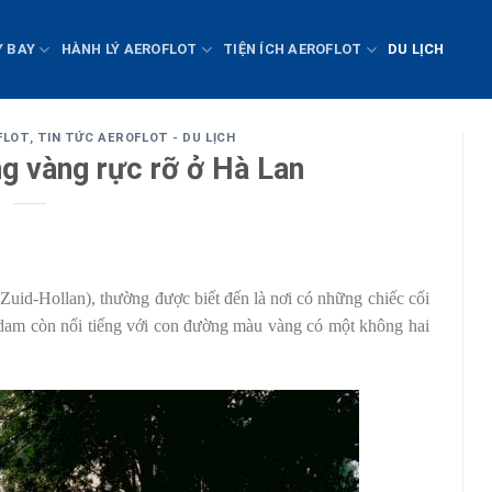
Y BAY
HÀNH LÝ AEROFLOT
TIỆN ÍCH AEROFLOT
DU LỊCH
FLOT
,
TIN TỨC AEROFLOT - DU LỊCH
g vàng rực rỡ ở Hà Lan
uid-Hollan), thường được biết đến là nơi có những chiếc cối
iedam còn nổi tiếng với con đường màu vàng có một không hai