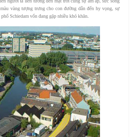
ến người ta liên tưởng đến mặt trời cùng sự ấm áp, sức sống
g màu vàng tượng trưng cho con đường dẫn đến hy vọng, sự
nh phố Schiedam vốn đang gặp nhiều khó khăn.