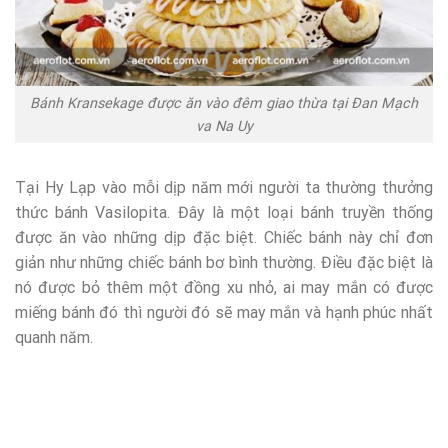
Bánh Kransekage được ăn vào đêm giao thừa tại Đan Mạch
va Na Uy
Tại Hy Lạp vào mỗi dịp năm mới người ta thường thưởng
thức bánh Vasilopita. Đây là một loại bánh truyền thống
được ăn vào những dịp đặc biệt. Chiếc bánh này chỉ đơn
giản như những chiếc bánh bơ bình thường. Điều đặc biệt là
nó được bỏ thêm một đồng xu nhỏ, ai may mắn có được
miếng bánh đó thì người đó sẽ may mắn và hạnh phúc nhất
quanh năm.