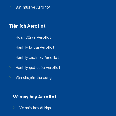
Đặt mua vé Aeroflot
Tiện ích Aeroflot
Hoàn đổi vé Aeroflot
Hành lý ký gửi Aeroflot
Hành lý xách tay Aeroflot
Hành lý quá cước Aeroflot
Vận chuyển thú cưng
Vé máy bay Aeroflot
Vé máy bay đi Nga