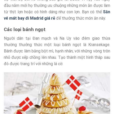
đầu năm mới họ thường ưu chuộng những món ăn được làm
từ thịt lợn hoặc có hình dáng như con lợn. Bạn có thể
Săn
vé mát bay đi Madrid giá rẻ
để thưởng thức món ăn này.
Các loại bánh ngọt
Người dân tại Đan mạch và Na Uy vào đêm giao thừa
thường thưởng thức một loại bánh ngọt là Kransekage.
Bánh được làm bằng bột mì, hạnh nhân, với những vòng tròn
nhỏ được xếp chồng lên nhau. Tạo thành một hình tháp sau
đó được trang trí với những lá cờ.