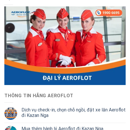
THÔNG TIN HÃNG AEROFLOT
Dịch vụ check-in, chọn chỗ ngồi, đặt xe lăn Aeroflot
đi Kazan Nga
Mua thêm hành lý Aeroflot đi Kazan Nga