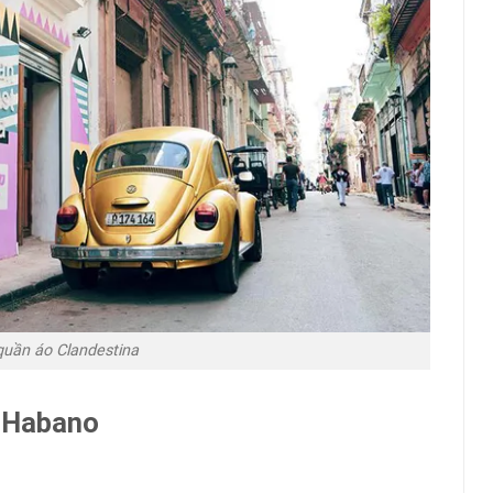
uần áo Clandestina
l Habano