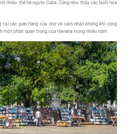
ới nhiều thế hệ người Cuba. Cũng như thấy các buổi hòa
g tại các gian hàng của chợ và cảm nhận không khí cộng
ành một phần quan trọng của Havana trong nhiều năm.