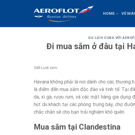
Chuyển
đến
HOME
VÉ MÁ
nội
dung
DU LỊCH CUBA VỚI AERO
Đi mua sắm ở đâu tại H
548 Lượt xem
Havana không phải là nơi dành cho các thương h
là điểm đến mua sắm độc đáo và tinh tế. Tại đâ
da, xì gà, rượu rum, và các mặt hàng gia dụng 
hút du khách tại các phòng trưng bày, chợ đườ
chắc chắn sẽ cho bạn trải nghiệm khó quên.
Mua sắm tại Clandestina