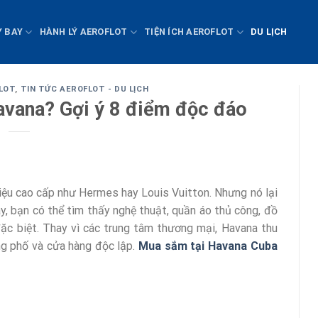
Y BAY
HÀNH LÝ AEROFLOT
TIỆN ÍCH AEROFLOT
DU LỊCH
FLOT
,
TIN TỨC AEROFLOT - DU LỊCH
avana? Gợi ý 8 điểm độc đáo
iệu cao cấp như Hermes hay Louis Vuitton. Nhưng nó lại
y, bạn có thể tìm thấy nghệ thuật, quần áo thủ công, đồ
đặc biệt. Thay vì các trung tâm thương mại, Havana thu
ng phố và cửa hàng độc lập.
Mua sắm tại Havana Cuba