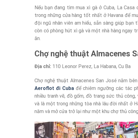
Nếu bạn đang tìm mua xì gà ở Cuba, La Casa d
trong những cửa hàng tốt nhất ở Havana để mua
đội ngũ nhân viên am hiểu, sẵn sàng giúp bạn t
còn có phòng hút xì gà và một nhà hàng ngay t
ăn.
Chợ nghệ thuật Almacenes S
Địa chỉ:
110 Leonor Perez, La Habana, Cu Ba
Chợ nghệ thuật Almacenes San José nằm bên 
Aeroflot đi Cuba
để chiêm ngưỡng các tác ph
nhiều tranh vẽ, đồ gốm, đồ trang sức thủ công
và là một trong những tòa nhà lâu đời nhất ở Ha
năm và mở cửa trở lại như một khu chợ thủ côn