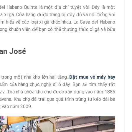
el Habano Quinta là một địa chỉ tuyệt vời. Đây là một
 xì gà. Cửa hàng được trang bị đầy đủ và nổi tiếng với
ìm hiểu về các loại xì gà khác nhau. La Casa del Habano
rong khuôn viên để bạn có thể thưởng thức xì gà và bữa
an José
trong một nhà kho lớn hai tầng.
Đặt mua vé máy bay
ẩm của hàng chục nghệ sĩ ở đây. Bạn sẽ tìm thấy rất
, v.v. Tòa nhà chứa khu chợ được xây dựng vào năm 1885
vana. Khu chợ đã trải qua quá trình trùng tu kéo dài ba
g vào năm 2009.