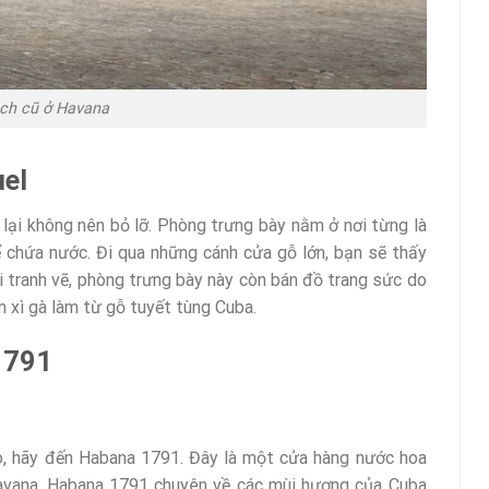
ch cũ ở Havana
uel
 lại không nên bỏ lỡ. Phòng trưng bày nằm ở nơi từng là
chứa nước. Đi qua những cánh cửa gỗ lớn, bạn sẽ thấy
 tranh vẽ, phòng trưng bày này còn bán đồ trang sức do
m xì gà làm từ gỗ tuyết tùng Cuba.
1791
, hãy đến Habana 1791. Đây là một cửa hàng nước hoa
avana. Habana 1791 chuyên về các mùi hương của Cuba