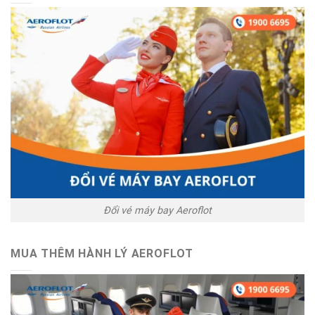
Đổi vé máy bay Aeroflot
MUA THÊM HÀNH LÝ AEROFLOT