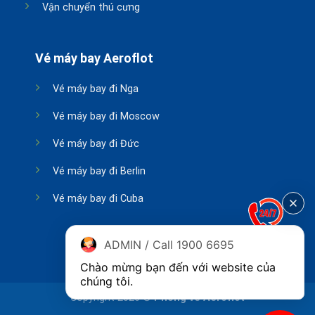
Vận chuyển thú cưng
Vé máy bay Aeroflot
Vé máy bay đi Nga
Vé máy bay đi Moscow
Vé máy bay đi Đức
Vé máy bay đi Berlin
Vé máy bay đi Cuba
ADMIN / Call 1900 6695
Chào mừng bạn đến với website của 
chúng tôi.
Copyright 2026 ©
Phòng vé Aeroflot