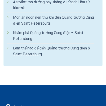
Aeroflot mở đường bay thẳng đi Khánh Hòa từ
Irkutsk
Món ăn ngon nên thử khi đến Quảng trường Cung
điện Saint Petersburg
Khám phá Quảng trường Cung điện – Saint
Petersburg
Làm thế nào để đến Quảng trường Cung điện ở
Saint Petersburg