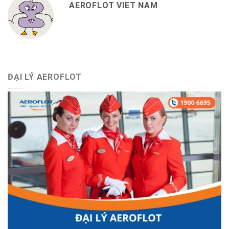
AEROFLOT VIET NAM
ĐẠI LÝ AEROFLOT