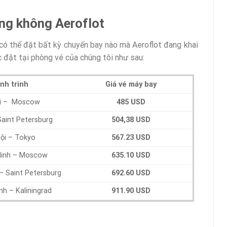
ng không Aeroflot
n có thể đặt bất kỳ chuyến bay nào mà Aeroflot đang khai
 đặt tại phòng vé của chúng tôi như sau:
nh trình
Giá vé máy bay
i – Moscow
485 USD
Saint Petersburg
504,38 USD
ội – Tokyo
567.23 USD
Minh – Moscow
635.10 USD
– Saint Petersburg
692.60 USD
nh – Kaliningrad
911.90 USD