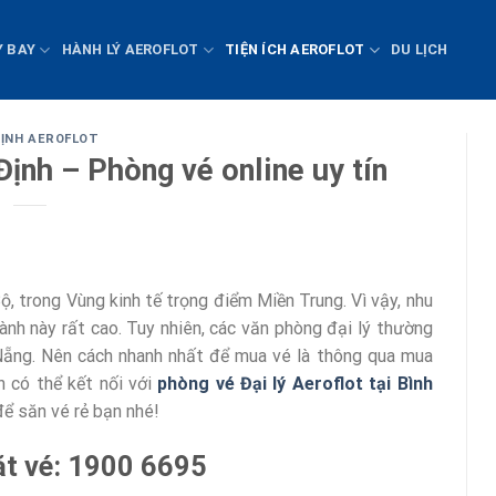
Y BAY
HÀNH LÝ AEROFLOT
TIỆN ÍCH AEROFLOT
DU LỊCH
ĐỊNH AEROFLOT
 Định – Phòng vé online uy tín
, trong Vùng kinh tế trọng điểm Miền Trung. Vì vậy, nhu
nh này rất cao. Tuy nhiên, các văn phòng đại lý thường
 Nẵng. Nên cách nhanh nhất để mua vé là thông qua mua
n có thể kết nối với
phòng vé Đại lý Aeroflot tại Bình
để săn vé rẻ bạn nhé!
ặt vé: 1900 6695