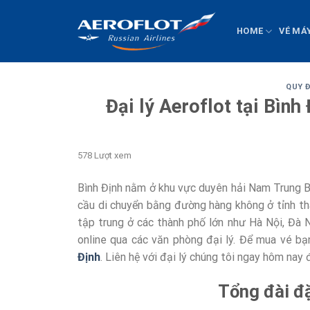
Chuyển
đến
HOME
VÉ MÁ
nội
dung
QUY 
Đại lý Aeroflot tại Bình
578 Lượt xem
Bình Định nằm ở khu vực duyên hải Nam Trung Bộ
cầu di chuyển bằng đường hàng không ở tỉnh thà
tập trung ở các thành phố lớn như Hà Nội, Đà
online qua các văn phòng đại lý. Để mua vé bạ
Định
. Liên hệ với đại lý chúng tôi ngay hôm nay 
Tổng đài đ