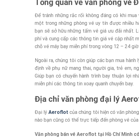
Tổng quan về văn phòng vé Đạ
Để tránh những rắc rối không đáng có khi mua v
một trong những phòng vé uy tín được nhiều hàn
bạn sẽ sở hữu những tấm vé giá ưu đãi nhất. L
phí và cung cấp các thông tin giá vé cập nhất 
chỗ vé máy bay miễn phí trong vòng 12 – 24 gi
Ngoài ra, chúng tôi còn giúp các bạn mua hành l
định về phụ nữ mang thai, người gia, trẻ em, 
Giúp bạn có chuyến hành trình bay thuận lợi n
miễn phí các thông tin xoay quanh chuyến bay.
Địa chỉ văn phòng đại lý Aero
Đại lý
Aeroflot
của chúng tôi hiện có văn phòng
nào bạn cũng có thể trực tiếp đến phòng vé của
Văn phòng bán vé Aeroflot tại Hồ Chí Minh có 