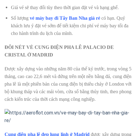
Giá vé sẽ thay đổi tùy theo thời gian đặt vé và hạng ghế.
Số lượng
vé máy bay đi Tây Ban Nha giá rẻ
có hạn. Quý
khách lưu ý đặt vé sớm để tiết kiệm chi phí vé máy bay tối đa
cho hành trình du lịch của mình.
ĐÔI NÉT VÈ CUNG ĐIỆN PHA LÊ PALACIO DE
CRISTAL Ở MADRID
Được xây dựng vào những năm 80 của thế kỷ trước, trong vòng 5
tháng, cao cao 22,6 mét và đứng trên một nền bằng đá, cung điện
pha lê là một phiên bản của cung điện bị thiêu cháy ở London với
bộ khung tháp và các mái vòm, cửa sổ bằng thủy tinh, theo phong
cách kiến trúc của thời cách mạng công nghiệp.
Cung điện pha lê đẹp lung linh ở Madrid
được xây dựng trong