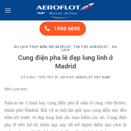
Chuyển
đến
nội
dung
1900 6695
DU LỊCH THỤY ĐIỂN VỚI AEOFLOT
,
TIN TỨC AEROFLOT - DU
LỊCH
Cung điện pha lê đẹp lung linh ở
Madrid
ĐÃ ĐĂNG TRÊN
TH7 31, 2014
BỞI
AEROFLOT VIET NAM
889 Lượt xem
Palacio de Cristal hay cung điện pha lê nằm ở công viên Retiro,
thành phố Madrid. Bất cứ ai một lần ghé qua cung điện này đều
trầm trồ trước vẻ đẹp lung linh sắc màu hiếm của nó. Cung điện
pha lê bên bờ hồ thiên nga này đã trở thành điểm dạo chơi lý