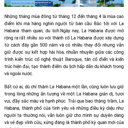
Những tháng mùa đông từ tháng 12 đến tháng 4 là mùa cao
điểm khi mà hàng nghìn người từ bán cầu Bắc tới với La
Habana tham quan, du lịch.Ngày nay, La Habana được mở
rộng ra rất nhiều so với thành cổ La Habana được xây dựng
từ cách đây gần 500 năm và có nhiều thay đổi nhưng vẫn
giữ được sự kết hợp hài hòa, nhuần nhuyễn giữa các công
trình kiến trúc cổ nghệ thuật Baroque, tân cổ điển và kiến
trúc hiện đại, tạo thành điểm du lịch hấp dẫn du khách trong
và ngoài nước.
Bất cứ ai, dù chỉ thăm La Habana một lần, cũng luôn lưu giữ
trong lòng những ấn tượng về một La Habana giản dị, tươi
vui, đầy sắc màu và hạnh phúc. Trải qua bao thăng trầm, La
Habana, thành phố của tình yêu và những điều kỳ diệu như
người ta thường nói, vẫn luôn giữ cho mình sự duyên dáng
và vẻ đẹp vĩnh cửu, xứng đáng là thành phố kỳ quan mới của