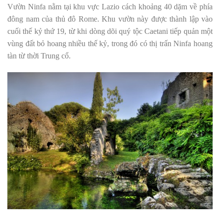
Vườn Ninfa nằm tại khu vực Lazio cách khoảng 40 dặm về phía
đông nam của thủ đô Rome. Khu vườn này được thành lập vào
cuối thế kỷ thứ 19, từ khi dòng dõi quý tộc Caetani tiếp quản một
vùng đất bỏ hoang nhiều thế kỷ, trong đó có thị trấn Ninfa hoang
tàn từ thời Trung cổ.