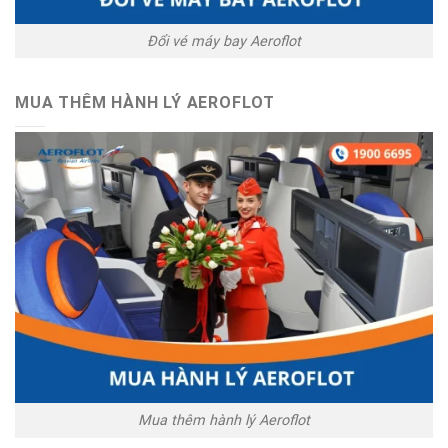
Đổi vé máy bay Aeroflot
MUA THÊM HÀNH LÝ AEROFLOT
Mua thêm hành lý Aeroflot