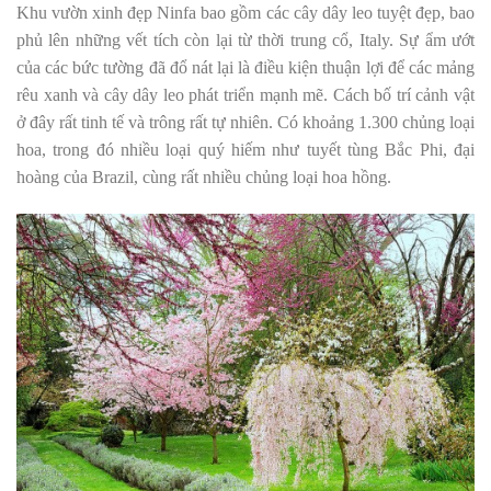
Khu vườn xinh đẹp Ninfa bao gồm các cây dây leo tuyệt đẹp, bao
phủ lên những vết tích còn lại từ thời trung cổ, Italy. Sự ẩm ướt
của các bức tường đã đổ nát lại là điều kiện thuận lợi để các mảng
rêu xanh và cây dây leo phát triển mạnh mẽ. Cách bố trí cảnh vật
ở đây rất tinh tế và trông rất tự nhiên. Có khoảng 1.300 chủng loại
hoa, trong đó nhiều loại quý hiếm như tuyết tùng Bắc Phi, đại
hoàng của Brazil, cùng rất nhiều chủng loại hoa hồng.