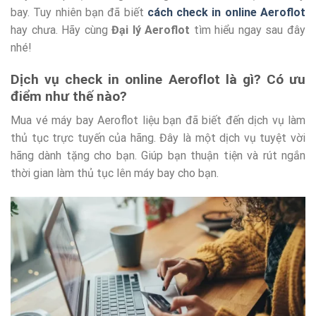
bay. Tuy nhiên bạn đã biết
cách check in online Aeroflot
hay chưa. Hãy cùng
Đại lý Aeroflot
tìm hiểu ngay sau đây
nhé!
Dịch vụ check in online Aeroflot là gì? Có ưu
điểm như thế nào?
Mua vé máy bay Aeroflot liệu bạn đã biết đến dịch vụ làm
thủ tục trực tuyến của hãng. Đây là một dịch vụ tuyệt vời
hãng dành tặng cho bạn. Giúp bạn thuận tiện và rút ngắn
thời gian làm thủ tục lên máy bay cho bạn.