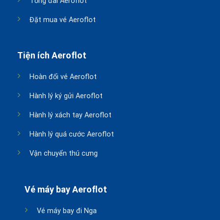
Tổng đài Aeroflot
Đặt mua vé Aeroflot
Tiện ích Aeroflot
Hoàn đổi vé Aeroflot
Hành lý ký gửi Aeroflot
Hành lý xách tay Aeroflot
Hành lý quá cước Aeroflot
Vận chuyển thú cưng
Vé máy bay Aeroflot
Vé máy bay đi Nga