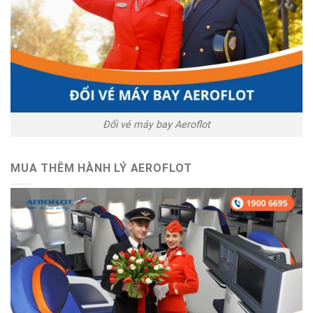
Đổi vé máy bay Aeroflot
MUA THÊM HÀNH LÝ AEROFLOT