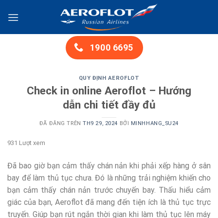
Chuyển
đến
nội
dung
1900 6695
QUY ĐỊNH AEROFLOT
Check in online Aeroflot – Hướng
dẫn chi tiết đầy đủ
ĐÃ ĐĂNG TRÊN
TH9 29, 2024
BỞI
MINHHANG_SU24
931 Lượt xem
Đã bao giờ bạn cảm thấy chán nản khi phải xếp hàng ở sân
bay để làm thủ tục chưa. Đó là những trải nghiệm khiến cho
bạn cảm thấy chán nản trước chuyến bay. Thấu hiểu cảm
giác của bạn, Aeroflot đã mang đến tiện ích là thủ tục trực
truyến. Giúp bạn rút ngắn thời gian khi làm thủ tục lên máy