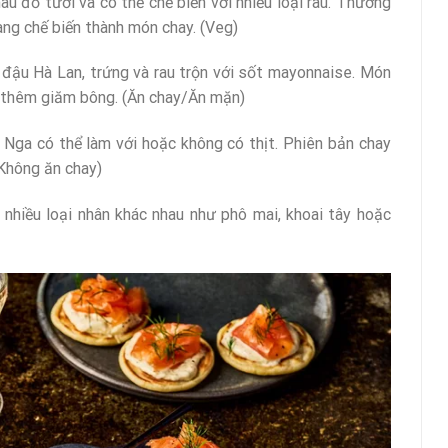
u đỏ tươi và có thể chế biến với nhiều loại rau. Thường
ng chế biến thành món chay. (Veg)
 đậu Hà Lan, trứng và rau trộn với sốt mayonnaise. Món
ó thêm giăm bông. (Ăn chay/Ăn mặn)
Nga có thể làm với hoặc không có thịt. Phiên bản chay
Không ăn chay)
nhiều loại nhân khác nhau như phô mai, khoai tây hoặc