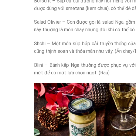
Borscht – Súp củ cải đường này nổi tiếng với mà
được dùng với smetana (kem chua), có thể dễ dà
Salad Olivier – Còn được gọi là salad Nga, gồm
này thường là món chay nhưng đôi khi có thể c
Shchi – Một món súp bắp cải truyền thống của 
cũng thịnh soạn và thỏa mãn như vậy. (Ăn chay/
Blini – Bánh kếp Nga thường được phục vụ với 
mứt để có một lựa chọn ngọt. (Rau)