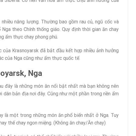
ủa Siberia. Có nền văn hóa ẩm thực chịu ảnh hưởng của
n, nhiều năng lượng. Thường bao gồm rau củ, ngũ cốc và
ố Nga theo Chính thống giáo. Quy định thời gian ăn chay
ống ẩm thực chay phong phú.
c của Krasnoyarsk đã bắt đầu kết hợp nhiều ảnh hưởng
ác của Nga cũng như ẩm thực quốc tế.
noyarsk, Nga
sau đây là những món ăn nổi bật nhất mà bạn không nên
ời dân bản địa nơi đây. Cũng như một phần trong nền ẩm
y là một trong những món ăn phổ biến nhất ở Nga. Tuy
thay thế chay ngon miệng. (Không ăn chay/Ăn chay)