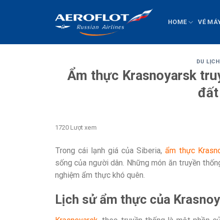
Chuyển
đến
HOME
VÉ MÁ
nội
dung
DU LỊCH
Ẩm thực Krasnoyarsk tru
đất
1720 Lượt xem
Trong cái lạnh giá của Siberia,
ẩm thực Krasn
sống của người dân. Những món ăn truyền thốn
nghiệm ẩm thực khó quên.
Lịch sử ẩm thực của Krasnoy