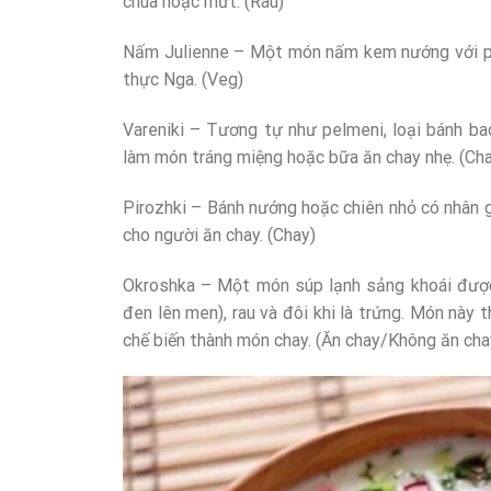
chua hoặc mứt. (Rau)
Nấm Julienne – Một món nấm kem nướng với ph
thực Nga. (Veg)
Vareniki – Tương tự như pelmeni, loại bánh ba
làm món tráng miệng hoặc bữa ăn chay nhẹ. (Ch
Pirozhki – Bánh nướng hoặc chiên nhỏ có nhân gồ
cho người ăn chay. (Chay)
Okroshka – Một món súp lạnh sảng khoái được
đen lên men), rau và đôi khi là trứng. Món nà
chế biến thành món chay. (Ăn chay/Không ăn cha