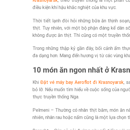
Krasnoyarsk
, theo truyền thống là một phần c
điều kiện khí hậu khắc nghiệt của khu vực.
Thời tiết lạnh đòi hỏi những bữa ăn thịnh soạ
thịt. Tuy nhiên, với một bộ phận đáng kể dân s
không được ăn thịt. Thì cũng có một truyền th
Trong những thập kỷ gần đây, bối cảnh ẩm thự
đa dạng hơn. Mang đến hương vị từ các vùng kh
10 món ăn ngon nhất ở Kras
Khi
Đặt vé máy bay Aeroflot đi Krasnoyarsk
, 
bỏ lỡ. Nếu muốn tìm hiểu về cuộc sống của ngư
thực truyền thống Nga.
Pelmeni – Thường có nhân thịt băm, món ăn nà
nhiên, nhân rau hoặc nấm cũng là một lựa chọn 