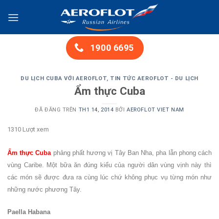
Chuyển
đến
nội
dung
1900 6695
DU LỊCH CUBA VỚI AEROFLOT
,
TIN TỨC AEROFLOT - DU LỊCH
Ẩm thực Cuba
ĐÃ ĐĂNG TRÊN
TH1 14, 2014
BỞI
AEROFLOT VIET NAM
1310 Lượt xem
Ẩm thực Cuba
phảng phất hương vị Tây Ban Nha, pha lẫn phong cách
vùng Caribe. Một bữa ăn đúng kiểu của người dân vùng vịnh này thì
các món sẽ được đưa ra cùng lúc chứ không phục vụ từng món như
những nước phương Tây.
Paella Habana