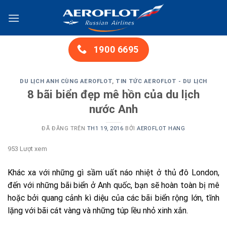
Chuyển
đến
nội
dung
1900 6695
DU LỊCH ANH CÙNG AEROFLOT
,
TIN TỨC AEROFLOT - DU LỊCH
8 bãi biển đẹp mê hồn của du lịch
nước Anh
ĐÃ ĐĂNG TRÊN
TH1 19, 2016
BỞI
AEROFLOT HANG
953 Lượt xem
Khác xa với những gì sầm uất náo nhiệt ở thủ đô London,
đến với những bãi biển ở Anh quốc, bạn sẽ hoàn toàn bị mê
hoặc bởi quang cảnh kì diệu của các bãi biển rộng lớn, tĩnh
lặng với bãi cát vàng và những túp lều nhỏ xinh xắn.