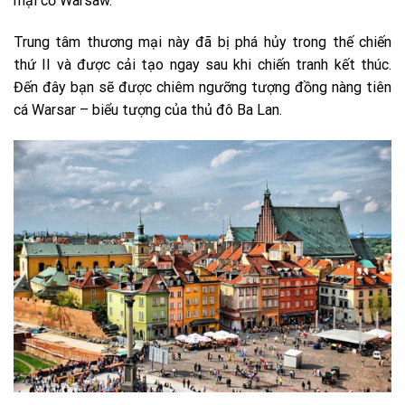
mại cổ Warsaw.
Trung tâm thương mại này đã bị phá hủy trong thế chiến
thứ II và được cải tạo ngay sau khi chiến tranh kết thúc.
Đến đây bạn sẽ được chiêm ngưỡng tượng đồng nàng tiên
cá Warsar – biểu tượng của thủ đô Ba Lan.