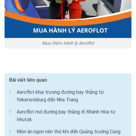
Mua thêm hành lý Aeroflot
Bài viết liên quan
Aeroflot khai trương đường bay thẳng từ
Yekaterinburg đến Nha Trang
Aeroflot mở đường bay thẳng đi Khánh Hòa từ
Irkutsk
Món ăn ngon nên thử khi đến Quảng trường Cung