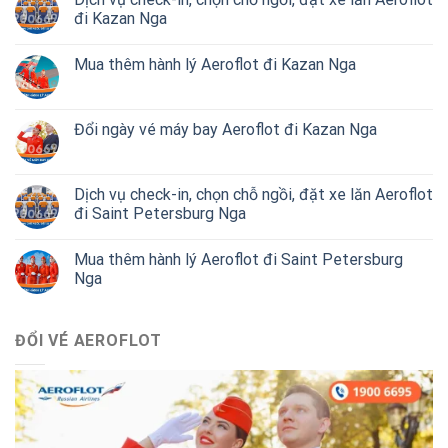
đi Kazan Nga
Mua thêm hành lý Aeroflot đi Kazan Nga
Đổi ngày vé máy bay Aeroflot đi Kazan Nga
Dịch vụ check-in, chọn chỗ ngồi, đặt xe lăn Aeroflot
đi Saint Petersburg Nga
Mua thêm hành lý Aeroflot đi Saint Petersburg
Nga
ĐỔI VÉ AEROFLOT