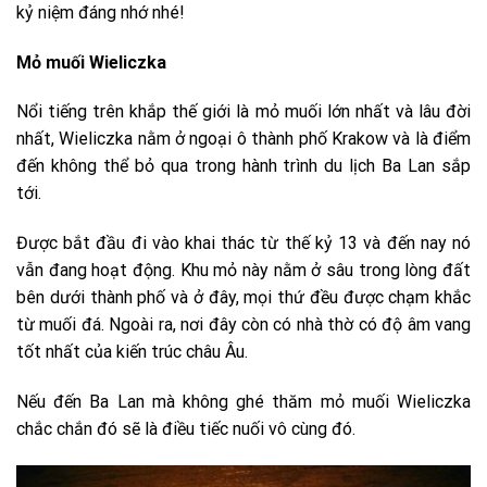
kỷ niệm đáng nhớ nhé!
Mỏ muối Wieliczka
Nổi tiếng trên khắp thế giới là mỏ muối lớn nhất và lâu đời
nhất, Wieliczka nằm ở ngoại ô thành phố Krakow và là điểm
đến không thể bỏ qua trong hành trình du lịch Ba Lan sắp
tới.
Được bắt đầu đi vào khai thác từ thế kỷ 13 và đến nay nó
vẫn đang hoạt động. Khu mỏ này nằm ở sâu trong lòng đất
bên dưới thành phố và ở đây, mọi thứ đều được chạm khắc
từ muối đá. Ngoài ra, nơi đây còn có nhà thờ có độ âm vang
tốt nhất của kiến trúc châu Âu.
Nếu đến Ba Lan mà không ghé thăm mỏ muối Wieliczka
chắc chắn đó sẽ là điều tiếc nuối vô cùng đó.