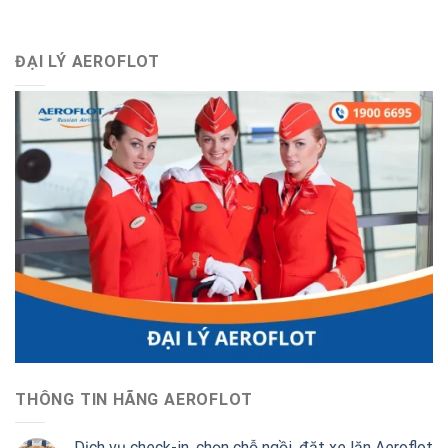
ĐẠI LÝ AEROFLOT
THÔNG TIN HÃNG AEROFLOT
Dịch vụ check-in, chọn chỗ ngồi, đặt xe lăn Aeroflot