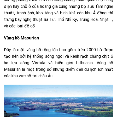
điện hay chỗ ở của hoàng gia cùng những bộ sưu tầm nghệ
thuật, tranh ảnh, kho tàng và binh khí, còn khu Á đông thì
trưng bày nghệ thuật Ba Tư, Thổ Nhỉ Kỳ, Trung Hoa, Nhật …,
và các loại đồ cổ.
Vùng hồ Masurian
Đây là một vùng hồ rộng lớn bao gồm trên 2000 hồ được
tạo nên bởi hệ thống sông ngòi và kênh rạch chằng chịt ở
hạ lưu sông Vistula và biên giới Lithuania. Vùng hồ
Masurian là một trong số những điểm đến du lịch lớn nhất
của khu vực hồ tại châu Âu.